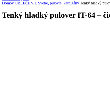
Domov
OBLEČENIE
Svetre, pulóvre, kardigány
Tenký hladký pulov
Tenký hladký pulover IT-64 – č