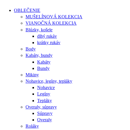
OBLEČENIE
MUŠELÍNOVÁ KOLEKCIA
VIANOČNÁ KOLEKCIA
Blúzky, košele
dlhý rukáv
krátky rukáv
Body
Kabáty, bundy
Kabáty
Bundy
Mikiny
Nohavice, legíny, tepláky
Nohavice
Legíny
Tepláky
Overaly, súpravy
Súpravy
Overaly
Roláky