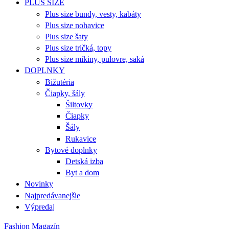
PLUS SIZE
Plus size bundy, vesty, kabáty
Plus size nohavice
Plus size šaty
Plus size tričká, topy
Plus size mikiny, pulovre, saká
DOPLNKY
Bižutéria
Čiapky, šály
Šiltovky
Čiapky
Šály
Rukavice
Bytové doplnky
Detská izba
Byt a dom
Novinky
Najpredávanejšie
Výpredaj
Fashion Magazín