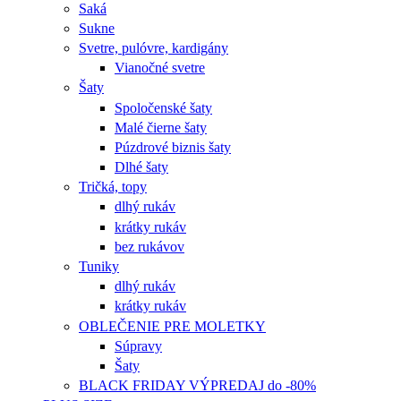
Saká
Sukne
Svetre, pulóvre, kardigány
Vianočné svetre
Šaty
Spoločenské šaty
Malé čierne šaty
Púzdrové biznis šaty
Dlhé šaty
Tričká, topy
dlhý rukáv
krátky rukáv
bez rukávov
Tuniky
dlhý rukáv
krátky rukáv
OBLEČENIE PRE MOLETKY
Súpravy
Šaty
BLACK FRIDAY VÝPREDAJ do -80%