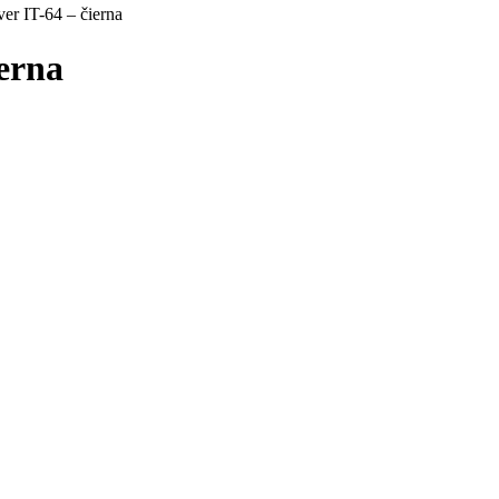
er IT-64 – čierna
ierna