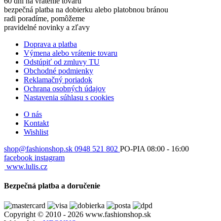
60 dní na vrátenie tovaru
bezpečná platba na dobierku alebo platobnou bránou
radi poradíme, pomôžeme
pravidelné novinky a zľavy
Doprava a platba
Výmena alebo vrátenie tovaru
Odstúpiť od zmluvy TU
Obchodné podmienky
Reklamačný poriadok
Ochrana osobných údajov
Nastavenia súhlasu s cookies
O nás
Kontakt
Wishlist
shop@fashionshop.sk
0948 521 802
PO-PIA 08:00 - 16:00
facebook
instagram
www.lulis.cz
Bezpečná platba a doručenie
Copyright © 2010 - 2026 www.fashionshop.sk