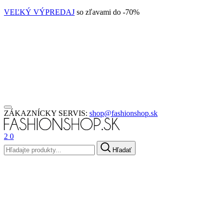
VEĽKÝ VÝPREDAJ
so zľavami do -70%
ZÁKAZNÍCKY SERVIS:
shop@fashionshop.sk
2
0
Hľadať