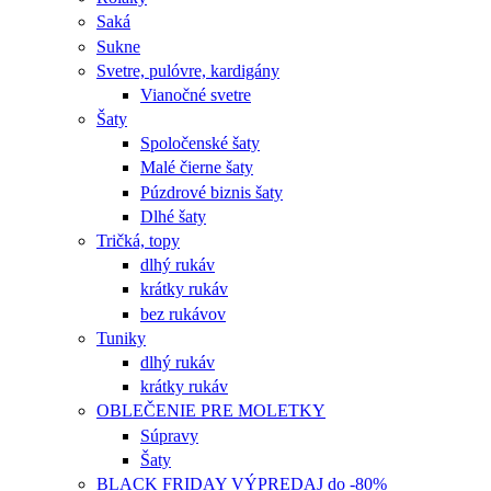
Saká
Sukne
Svetre, pulóvre, kardigány
Vianočné svetre
Šaty
Spoločenské šaty
Malé čierne šaty
Púzdrové biznis šaty
Dlhé šaty
Tričká, topy
dlhý rukáv
krátky rukáv
bez rukávov
Tuniky
dlhý rukáv
krátky rukáv
OBLEČENIE PRE MOLETKY
Súpravy
Šaty
BLACK FRIDAY VÝPREDAJ do -80%