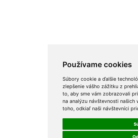
Používame cookies
Súbory cookie a ďalšie technol
zlepšenie vášho zážitku z prehl
to, aby sme vám zobrazovali pr
na analýzu návštevnosti našich
toho, odkiaľ naši návštevníci pr
S
Od