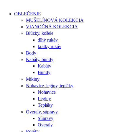
OBLEČENIE
MUŠELÍNOVÁ KOLEKCIA
VIANOČNÁ KOLEKCIA
Blúzky, košele
dlhý rukáv
krátky rukáv
Body
Kabáty, bundy
Kabáty
Bundy
Mikiny
Nohavice, legíny, tepláky
Nohavice
Legíny
Tepláky
Overaly, súpravy
Súpravy
Overaly
Roláky