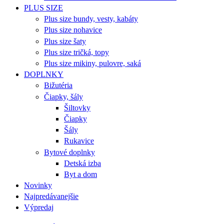
PLUS SIZE
Plus size bundy, vesty, kabáty
Plus size nohavice
Plus size šaty
Plus size tričká, topy
Plus size mikiny, pulovre, saká
DOPLNKY
Bižutéria
Čiapky, šály
Šiltovky
Čiapky
Šály
Rukavice
Bytové doplnky
Detská izba
Byt a dom
Novinky
Najpredávanejšie
Výpredaj