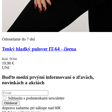
Odosielame do 7 dní
Tenký hladký pulover IT-64 - čierna
Kód:
IT-64
19,90
€
UNI
Buďte medzi prvými informovaní o zľavách,
novinkách a akciách
Súhlasím s podmienkami newsletter
Odoberať
doprava zadarmo pri nákupe nad 60€