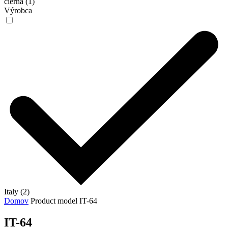
čierna (1)
Výrobca
Italy (2)
Domov
Product model
IT-64
IT-64