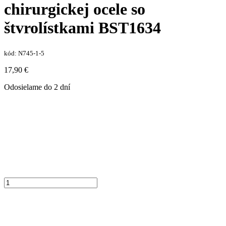
chirurgickej ocele so
štvrolístkami BST1634
kód:
N745-1-5
17,90
€
Odosielame do 2 dní
množstvo
Pozlátený
náramok
z
chirurgickej