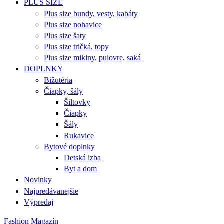
PLUS SIZE
Plus size bundy, vesty, kabáty
Plus size nohavice
Plus size šaty
Plus size tričká, topy
Plus size mikiny, pulovre, saká
DOPLNKY
Bižutéria
Čiapky, šály
Šiltovky
Čiapky
Šály
Rukavice
Bytové doplnky
Detská izba
Byt a dom
Novinky
Najpredávanejšie
Výpredaj
Fashion Magazín