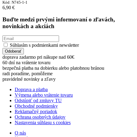
Kód:
N745-1-1
6,90
€
Buďte medzi prvými informovaní o zľavách,
novinkách a akciách
Súhlasím s podmienkami newsletter
Odoberať
doprava zadarmo pri nákupe nad 60€
60 dní na vrátenie tovaru
bezpečná platba na dobierku alebo platobnou bránou
radi poradíme, pomôžeme
pravidelné novinky a zľavy
Doprava a platba
Výmena alebo vrátenie tovaru
Odstúpiť od zmluvy TU
Obchodné podmienky
Reklamačný poriadok
Ochrana osobných údajov
Nastavenia súhlasu s cookies
O nás