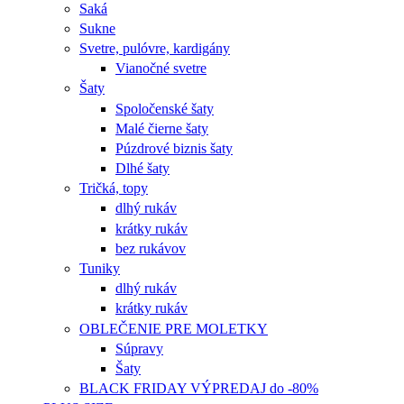
Saká
Sukne
Svetre, pulóvre, kardigány
Vianočné svetre
Šaty
Spoločenské šaty
Malé čierne šaty
Púzdrové biznis šaty
Dlhé šaty
Tričká, topy
dlhý rukáv
krátky rukáv
bez rukávov
Tuniky
dlhý rukáv
krátky rukáv
OBLEČENIE PRE MOLETKY
Súpravy
Šaty
BLACK FRIDAY VÝPREDAJ do -80%