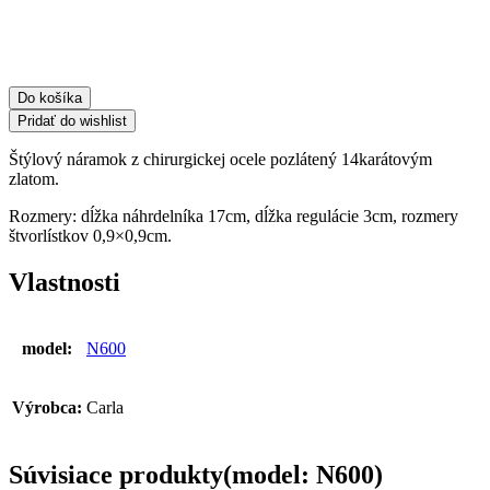
ocele
so
štvrolístkami
BST1634
Do košíka
Pridať do wishlist
Štýlový náramok z chirurgickej ocele pozlátený 14karátovým
zlatom.
Rozmery: dĺžka náhrdelníka 17cm, dĺžka regulácie 3cm, rozmery
štvorlístkov 0,9×0,9cm.
Vlastnosti
model:
N600
Výrobca:
Carla
Súvisiace produkty(model: N600)