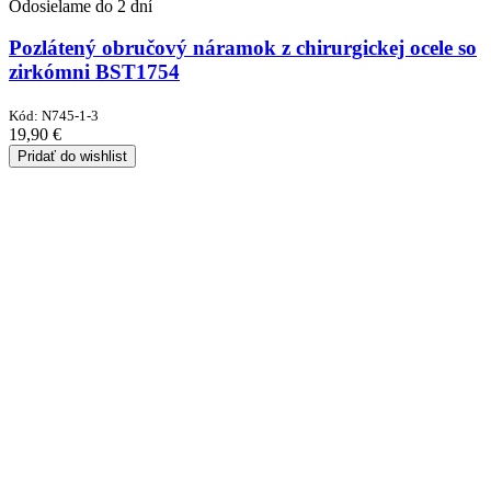
Odosielame do 2 dní
Pozlátený obručový náramok z chirurgickej ocele so
zirkómni BST1754
Kód:
N745-1-3
19,90
€
Pridať do wishlist