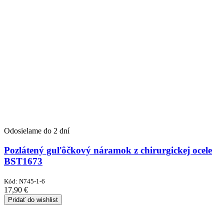
Odosielame do 2 dní
Pozlátený guľôčkový náramok z chirurgickej ocele
BST1673
Kód:
N745-1-6
17,90
€
Pridať do wishlist