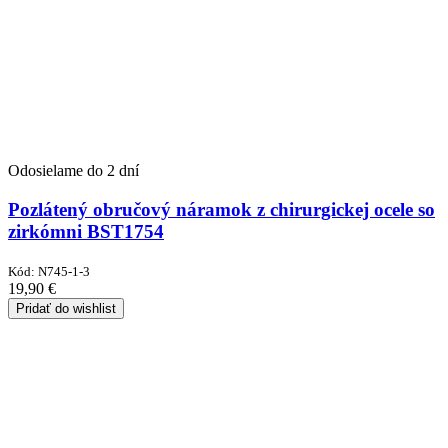
Odosielame do 2 dní
Pozlátený obručový náramok z chirurgickej ocele so
zirkómni BST1754
Kód:
N745-1-3
19,90
€
Pridať do wishlist