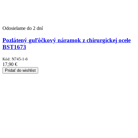
Odosielame do 2 dní
Pozlátený guľôčkový náramok z chirurgickej ocele
BST1673
Kód:
N745-1-6
17,90
€
Pridať do wishlist