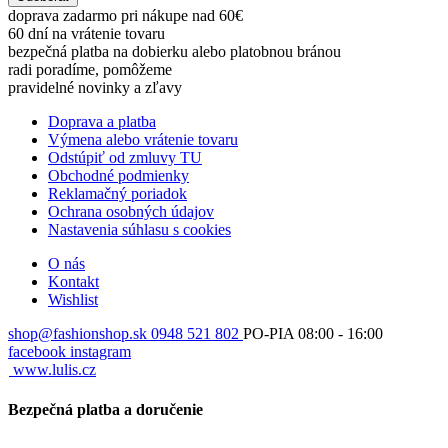
doprava zadarmo pri nákupe nad 60€
60 dní na vrátenie tovaru
bezpečná platba na dobierku alebo platobnou bránou
radi poradíme, pomôžeme
pravidelné novinky a zľavy
Doprava a platba
Výmena alebo vrátenie tovaru
Odstúpiť od zmluvy TU
Obchodné podmienky
Reklamačný poriadok
Ochrana osobných údajov
Nastavenia súhlasu s cookies
O nás
Kontakt
Wishlist
shop@fashionshop.sk
0948 521 802
PO-PIA 08:00 - 16:00
facebook
instagram
www.lulis.cz
Bezpečná platba a doručenie