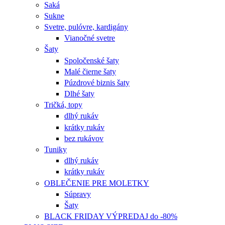
Saká
Sukne
Svetre, pulóvre, kardigány
Vianočné svetre
Šaty
Spoločenské šaty
Malé čierne šaty
Púzdrové biznis šaty
Dlhé šaty
Tričká, topy
dlhý rukáv
krátky rukáv
bez rukávov
Tuniky
dlhý rukáv
krátky rukáv
OBLEČENIE PRE MOLETKY
Súpravy
Šaty
BLACK FRIDAY VÝPREDAJ do -80%