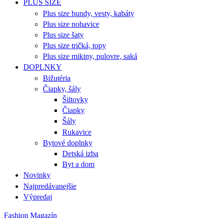
PLUS SIZE
Plus size bundy, vesty, kabáty
Plus size nohavice
Plus size šaty
Plus size tričká, topy
Plus size mikiny, pulovre, saká
DOPLNKY
Bižutéria
Čiapky, šály
Šiltovky
Čiapky
Šály
Rukavice
Bytové doplnky
Detská izba
Byt a dom
Novinky
Najpredávanejšie
Výpredaj
Fashion Magazín