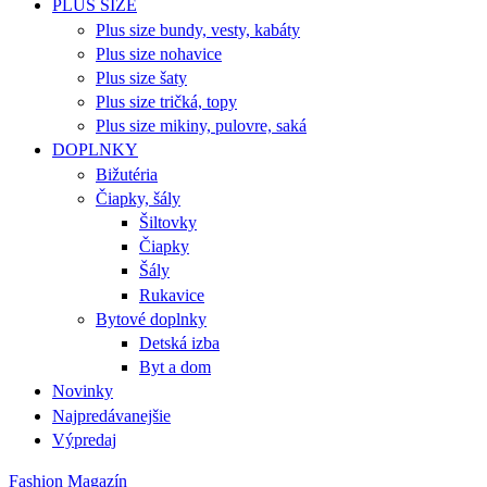
PLUS SIZE
Plus size bundy, vesty, kabáty
Plus size nohavice
Plus size šaty
Plus size tričká, topy
Plus size mikiny, pulovre, saká
DOPLNKY
Bižutéria
Čiapky, šály
Šiltovky
Čiapky
Šály
Rukavice
Bytové doplnky
Detská izba
Byt a dom
Novinky
Najpredávanejšie
Výpredaj
Fashion Magazín