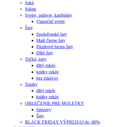
Saká
Sukne
Svetre, pulóvre, kardigány
Vianočné svetre
Šaty
Spoločenské šaty
Malé čierne šaty
Púzdrové biznis šaty
Dlhé šaty
Tričká, topy
dlhý rukáv
krátky rukáv
bez rukávov
Tuniky
dlhý rukáv
krátky rukáv
OBLEČENIE PRE MOLETKY
Súpravy
Šaty
BLACK FRIDAY VÝPREDAJ do -80%