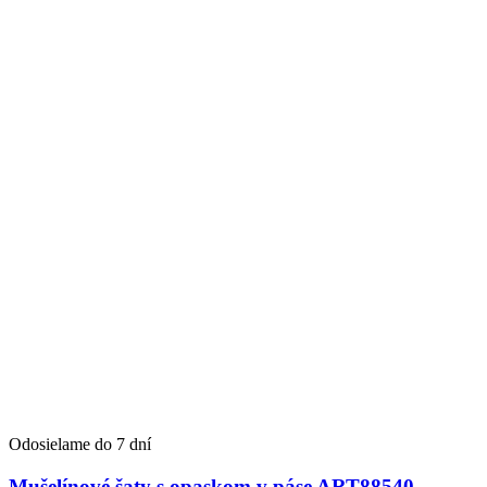
Odosielame do 7 dní
Mušelínové šaty s opaskom v páse ART88540 -