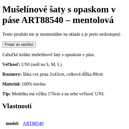
Mušelínové šaty s opaskom v
páse ART88540 – mentolová
Tento produkt nie je momentálne na sklade a je preto nedostupný.
Pridať do wishlist
Ľahučké krátke mušelínové šaty s opaskom v páse.
Veľkosť:
UNI (sedí na S, M, L)
Rozmery:
šírka cez prsia 2x43cm, celková dĺžka 89cm
Materiál:
100% bavlna
Tip:
Modelka má výšku 170cm a na sebe veľkosť UNI.
Vlastnosti
model:
ART88540