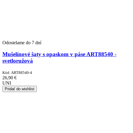
Odosielame do 7 dní
Mušelínové šaty s opaskom v páse ART88540 -
svetloružová
Kód:
ART88540-4
26,90
€
UNI
Pridať do wishlist