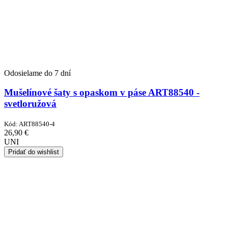
Odosielame do 7 dní
Mušelínové šaty s opaskom v páse ART88540 -
svetloružová
Kód:
ART88540-4
26,90
€
UNI
Pridať do wishlist