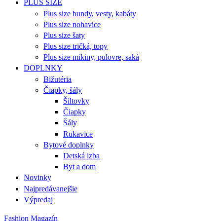
PLUS SIZE
Plus size bundy, vesty, kabáty
Plus size nohavice
Plus size šaty
Plus size tričká, topy
Plus size mikiny, pulovre, saká
DOPLNKY
Bižutéria
Čiapky, šály
Šiltovky
Čiapky
Šály
Rukavice
Bytové doplnky
Detská izba
Byt a dom
Novinky
Najpredávanejšie
Výpredaj
Fashion Magazín