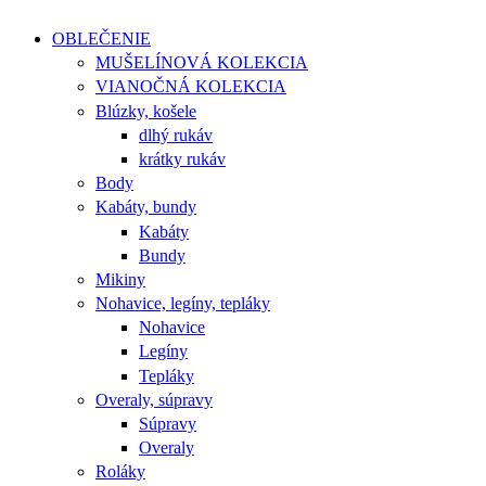
OBLEČENIE
MUŠELÍNOVÁ KOLEKCIA
VIANOČNÁ KOLEKCIA
Blúzky, košele
dlhý rukáv
krátky rukáv
Body
Kabáty, bundy
Kabáty
Bundy
Mikiny
Nohavice, legíny, tepláky
Nohavice
Legíny
Tepláky
Overaly, súpravy
Súpravy
Overaly
Roláky