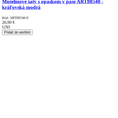
Mušelínové šaty s opaskom v páse ART88540 -
kráľovská modrá
Kód:
ART88540-9
26,90
€
UNI
Pridať do wishlist