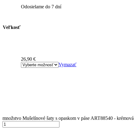
Odosielame do 7 dní
Veľkosť
26,90
€
Vymazať
množstvo Mušelínové šaty s opaskom v páse ART88540 - krémová