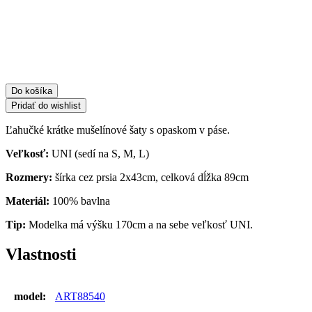
Do košíka
Pridať do wishlist
Ľahučké krátke mušelínové šaty s opaskom v páse.
Veľkosť:
UNI (sedí na S, M, L)
Rozmery:
šírka cez prsia 2x43cm, celková dĺžka 89cm
Materiál:
100% bavlna
Tip:
Modelka má výšku 170cm a na sebe veľkosť UNI.
Vlastnosti
model:
ART88540