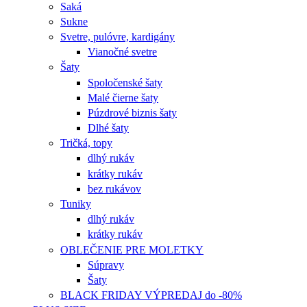
Saká
Sukne
Svetre, pulóvre, kardigány
Vianočné svetre
Šaty
Spoločenské šaty
Malé čierne šaty
Púzdrové biznis šaty
Dlhé šaty
Tričká, topy
dlhý rukáv
krátky rukáv
bez rukávov
Tuniky
dlhý rukáv
krátky rukáv
OBLEČENIE PRE MOLETKY
Súpravy
Šaty
BLACK FRIDAY VÝPREDAJ do -80%