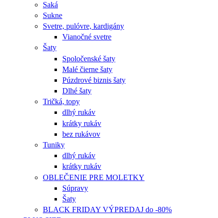
Saká
Sukne
Svetre, pulóvre, kardigány
Vianočné svetre
Šaty
Spoločenské šaty
Malé čierne šaty
Púzdrové biznis šaty
Dlhé šaty
Tričká, topy
dlhý rukáv
krátky rukáv
bez rukávov
Tuniky
dlhý rukáv
krátky rukáv
OBLEČENIE PRE MOLETKY
Súpravy
Šaty
BLACK FRIDAY VÝPREDAJ do -80%