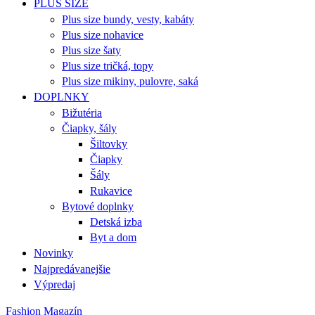
PLUS SIZE
Plus size bundy, vesty, kabáty
Plus size nohavice
Plus size šaty
Plus size tričká, topy
Plus size mikiny, pulovre, saká
DOPLNKY
Bižutéria
Čiapky, šály
Šiltovky
Čiapky
Šály
Rukavice
Bytové doplnky
Detská izba
Byt a dom
Novinky
Najpredávanejšie
Výpredaj
Fashion Magazín