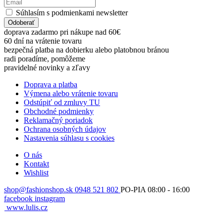
Súhlasím s podmienkami newsletter
Odoberať
doprava zadarmo pri nákupe nad 60€
60 dní na vrátenie tovaru
bezpečná platba na dobierku alebo platobnou bránou
radi poradíme, pomôžeme
pravidelné novinky a zľavy
Doprava a platba
Výmena alebo vrátenie tovaru
Odstúpiť od zmluvy TU
Obchodné podmienky
Reklamačný poriadok
Ochrana osobných údajov
Nastavenia súhlasu s cookies
O nás
Kontakt
Wishlist
shop@fashionshop.sk
0948 521 802
PO-PIA 08:00 - 16:00
facebook
instagram
www.lulis.cz