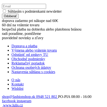
Súhlasím s podmienkami newsletter
Odoberať
doprava zadarmo pri nákupe nad 60€
60 dní na vrátenie tovaru
bezpečná platba na dobierku alebo platobnou bránou
radi poradíme, pomôžeme
pravidelné novinky a zľavy
Doprava a platba
Výmena alebo vrátenie tovaru
Odstúpiť od zmluvy TU
Obchodné podmienky
Reklamačný poriadok
Ochrana osobných údajov
Nastavenia súhlasu s cookies
O nás
Kontakt
Wishlist
shop@fashionshop.sk
0948 521 802
PO-PIA 08:00 - 16:00
facebook
instagram
www.lulis.cz