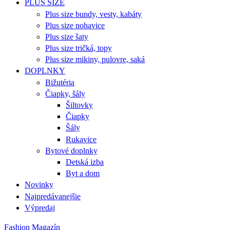
PLUS SIZE
Plus size bundy, vesty, kabáty
Plus size nohavice
Plus size šaty
Plus size tričká, topy
Plus size mikiny, pulovre, saká
DOPLNKY
Bižutéria
Čiapky, šály
Šiltovky
Čiapky
Šály
Rukavice
Bytové doplnky
Detská izba
Byt a dom
Novinky
Najpredávanejšie
Výpredaj
Fashion Magazín