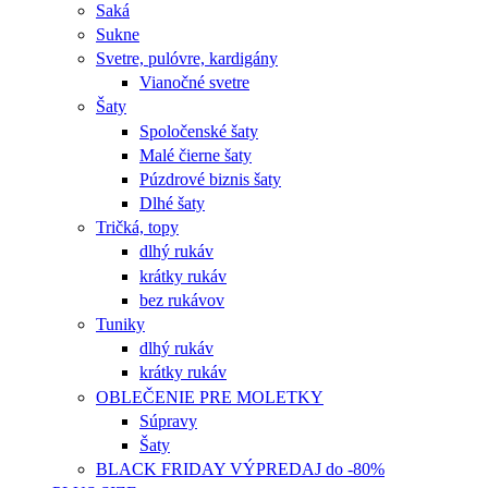
Saká
Sukne
Svetre, pulóvre, kardigány
Vianočné svetre
Šaty
Spoločenské šaty
Malé čierne šaty
Púzdrové biznis šaty
Dlhé šaty
Tričká, topy
dlhý rukáv
krátky rukáv
bez rukávov
Tuniky
dlhý rukáv
krátky rukáv
OBLEČENIE PRE MOLETKY
Súpravy
Šaty
BLACK FRIDAY VÝPREDAJ do -80%