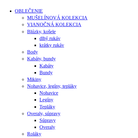
OBLEČENIE
MUŠELÍNOVÁ KOLEKCIA
VIANOČNÁ KOLEKCIA
Blúzky, košele
dlhý rukáv
krátky rukáv
Body
Kabáty, bundy
Kabáty
Bundy
Mikiny
Nohavice, legíny, tepláky
Nohavice
Legíny
Tepláky
Overaly, súpravy
Súpravy
Overaly
Roláky