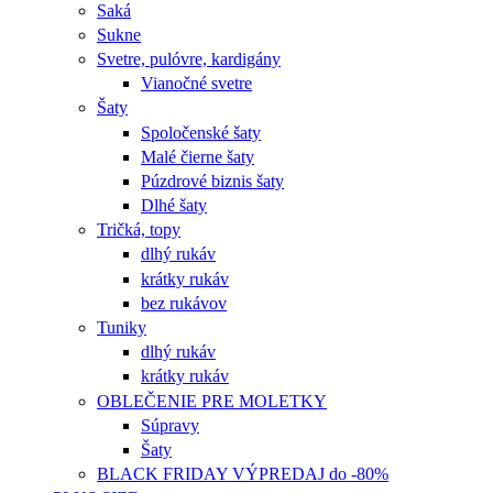
Saká
Sukne
Svetre, pulóvre, kardigány
Vianočné svetre
Šaty
Spoločenské šaty
Malé čierne šaty
Púzdrové biznis šaty
Dlhé šaty
Tričká, topy
dlhý rukáv
krátky rukáv
bez rukávov
Tuniky
dlhý rukáv
krátky rukáv
OBLEČENIE PRE MOLETKY
Súpravy
Šaty
BLACK FRIDAY VÝPREDAJ do -80%