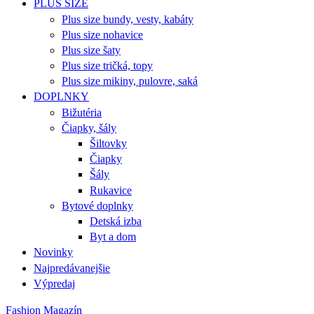
PLUS SIZE
Plus size bundy, vesty, kabáty
Plus size nohavice
Plus size šaty
Plus size tričká, topy
Plus size mikiny, pulovre, saká
DOPLNKY
Bižutéria
Čiapky, šály
Šiltovky
Čiapky
Šály
Rukavice
Bytové doplnky
Detská izba
Byt a dom
Novinky
Najpredávanejšie
Výpredaj
Fashion Magazín