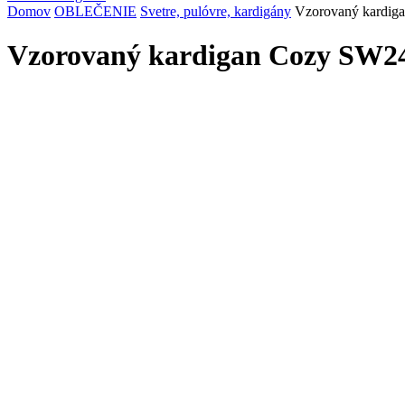
Domov
OBLEČENIE
Svetre, pulóvre, kardigány
Vzorovaný kardig
Vzorovaný kardigan Cozy SW24