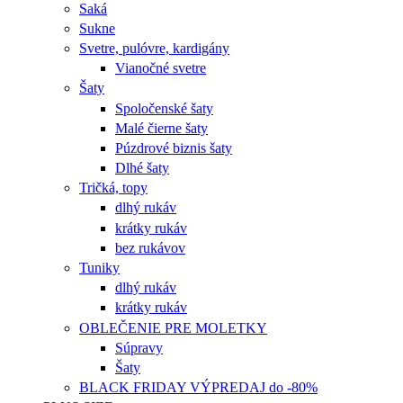
Saká
Sukne
Svetre, pulóvre, kardigány
Vianočné svetre
Šaty
Spoločenské šaty
Malé čierne šaty
Púzdrové biznis šaty
Dlhé šaty
Tričká, topy
dlhý rukáv
krátky rukáv
bez rukávov
Tuniky
dlhý rukáv
krátky rukáv
OBLEČENIE PRE MOLETKY
Súpravy
Šaty
BLACK FRIDAY VÝPREDAJ do -80%