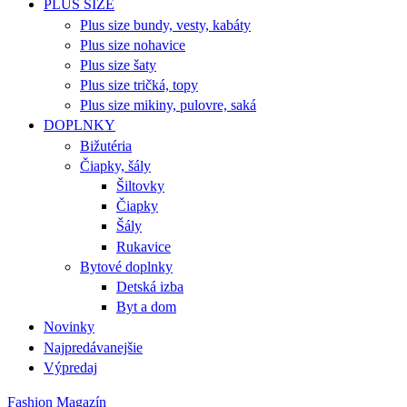
PLUS SIZE
Plus size bundy, vesty, kabáty
Plus size nohavice
Plus size šaty
Plus size tričká, topy
Plus size mikiny, pulovre, saká
DOPLNKY
Bižutéria
Čiapky, šály
Šiltovky
Čiapky
Šály
Rukavice
Bytové doplnky
Detská izba
Byt a dom
Novinky
Najpredávanejšie
Výpredaj
Fashion Magazín