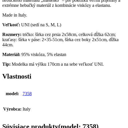
hebučkého materiálu „masielko“ – pre pokožku veľmi príjemný a
extrémne hebučký materiál z kombinácie viskózy a elastanu.
Made in Italy.
Veľkosť:
UNI (sedí na S, M, L)
Rozmery:
tričko: šírka cez prsia 2x58cm, celková dĺžka 62cm;
kraťasy: šírka v páse: 2×35-51cm, šírka cez boky 2x51cm, dĺžka
44cm.
Materiál:
95% viskóza, 5% elastan
Tip:
Modelka má výšku 170cm a na sebe veľkosť UNI.
Vlastnosti
model:
7358
Výrobca:
Italy
Súvisiace produkty(model: 7358)