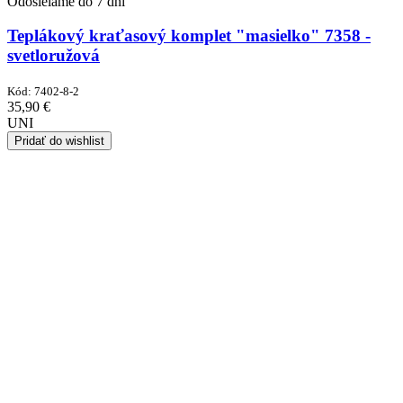
Odosielame do 7 dní
Teplákový kraťasový komplet "masielko" 7358 -
svetloružová
Kód:
7402-8-2
35,90
€
UNI
Pridať do wishlist