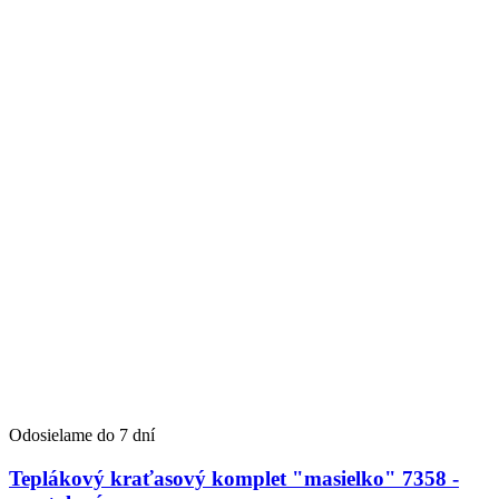
Odosielame do 7 dní
Teplákový kraťasový komplet "masielko" 7358 -