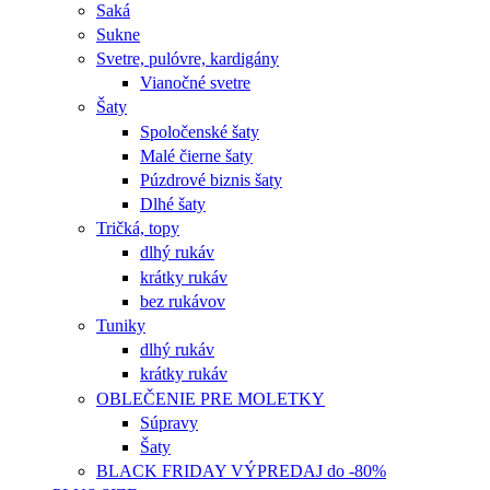
Saká
Sukne
Svetre, pulóvre, kardigány
Vianočné svetre
Šaty
Spoločenské šaty
Malé čierne šaty
Púzdrové biznis šaty
Dlhé šaty
Tričká, topy
dlhý rukáv
krátky rukáv
bez rukávov
Tuniky
dlhý rukáv
krátky rukáv
OBLEČENIE PRE MOLETKY
Súpravy
Šaty
BLACK FRIDAY VÝPREDAJ do -80%