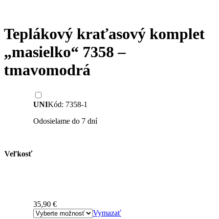
Teplákový kraťasový komplet
„masielko“ 7358 –
tmavomodrá
UNI
Kód: 7358-1
Odosielame do 7 dní
Veľkosť
35,90
€
Vymazať