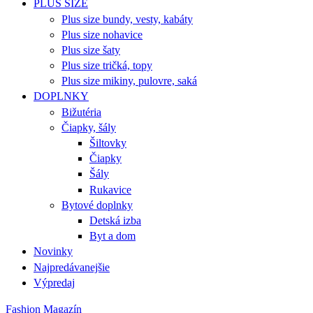
PLUS SIZE
Plus size bundy, vesty, kabáty
Plus size nohavice
Plus size šaty
Plus size tričká, topy
Plus size mikiny, pulovre, saká
DOPLNKY
Bižutéria
Čiapky, šály
Šiltovky
Čiapky
Šály
Rukavice
Bytové doplnky
Detská izba
Byt a dom
Novinky
Najpredávanejšie
Výpredaj
Fashion Magazín