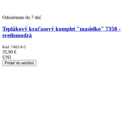
Odosielame do 7 dní
Teplákový kraťasový komplet "masielko" 7358 -
svetlomodrá
Kód:
7402-8-5
35,90
€
UNI
Pridať do wishlist