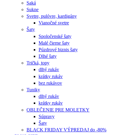
Saká
Sukne
Svetre, pulóvre, kardigány
Vianočné svetre
Šaty
Spoločenské šaty
Malé čierne šaty
Púzdrové biznis šaty
Dlhé šaty
Tričká, topy
dlhý rukáv
krátky rukáv
bez rukávov
Tuniky
dlhý rukáv
krátky rukáv
OBLEČENIE PRE MOLETKY
Súpravy
Šaty
BLACK FRIDAY VÝPREDAJ do -80%