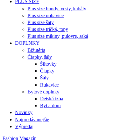
PLUS SIZE
Plus size bundy, vesty, kabáty
Plus size nohavice
Plus size šaty
Plus size tričká, topy
Plus size mikiny, pulovre, saká
DOPLNKY
Bižutéria
Čiapky, šály
Šiltovky
Čiapky
Šály
Rukavice
Bytové doplnky
Detská izba
Byt a dom
Novinky
Najpredávanejšie
Výpredaj
Fashion Magazín