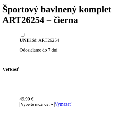
Športový bavlnený komplet
ART26254 – čierna
UNI
Kód: ART26254
Odosielame do 7 dní
Veľkosť
49,90
€
Vymazať