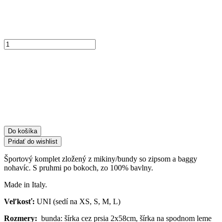
množstvo
Športový
bavlnený
komplet
ART26254
-
čierna
Do košíka
Pridať do wishlist
Športový komplet zložený z mikiny/bundy so zipsom a baggy
nohavíc. S pruhmi po bokoch, zo 100% bavlny.
Made in Italy.
Veľkosť:
UNI (sedí na XS, S, M, L)
Rozmery:
bunda: šírka cez prsia 2x58cm, šírka na spodnom leme