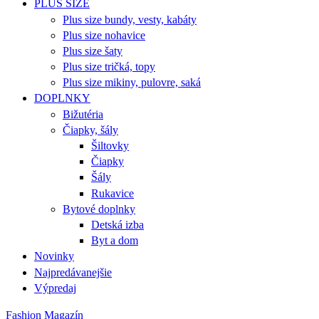
PLUS SIZE
Plus size bundy, vesty, kabáty
Plus size nohavice
Plus size šaty
Plus size tričká, topy
Plus size mikiny, pulovre, saká
DOPLNKY
Bižutéria
Čiapky, šály
Šiltovky
Čiapky
Šály
Rukavice
Bytové doplnky
Detská izba
Byt a dom
Novinky
Najpredávanejšie
Výpredaj
Fashion Magazín