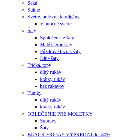
Saká
Sukne
Svetre, pulóvre, kardigány
Vianočné svetre
Šaty
Spoločenské šaty
Malé čierne šaty
Púzdrové biznis šaty
Dlhé šaty
Tričká, topy
dlhý rukáv
krátky rukáv
bez rukávov
Tuniky
dlhý rukáv
krátky rukáv
OBLEČENIE PRE MOLETKY
Súpravy
Šaty
BLACK FRIDAY VÝPREDAJ do -80%