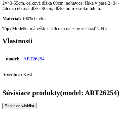
2×40-55cm, celková dĺžka 60cm; nohavice: šírka v páse 2×34-
44cm, celková dĺžka 96cm, dĺžka od rozkroku 64cm.
Materiál:
100% bavlna
Tip:
Modelka má výšku 170cm a na sebe veľkosť UNI.
Vlastnosti
model:
ART26254
Výrobca:
Kesi
Súvisiace produkty(model: ART26254)
Pridať do wishlist