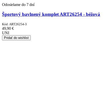
Odosielame do 7 dní
Športový bavlnený komplet ART26254 - béžová
Kód:
ART26254-3
49,90
€
UNI
Pridať do wishlist