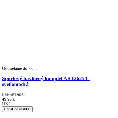
Odosielame do 7 dní
Športový bavlnený komplet ART26254 -
svetlomodrá
Kód:
ART26254-4
49,90
€
UNI
Pridať do wishlist