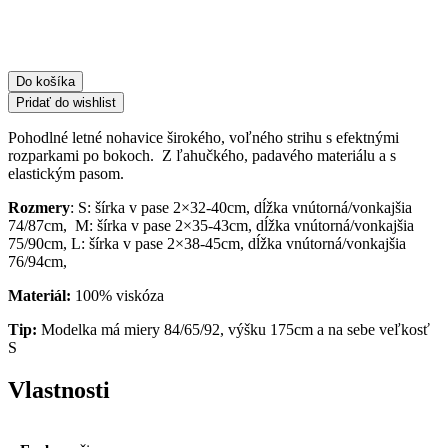
Do košíka
Pridať do wishlist
Pohodlné letné nohavice širokého, voľného strihu s efektnými
rozparkami po bokoch. Z ľahučkého, padavého materiálu a s
elastickým pasom.
Rozmery
: S: šírka v pase 2×32-40cm, dĺžka vnútorná/vonkajšia
74/87cm, M: šírka v pase 2×35-43cm, dĺžka vnútorná/vonkajšia
75/90cm, L: šírka v pase 2×38-45cm, dĺžka vnútorná/vonkajšia
76/94cm,
Materiál:
100% viskóza
Tip:
Modelka má miery 84/65/92, výšku 175cm a na sebe veľkosť
S
Vlastnosti