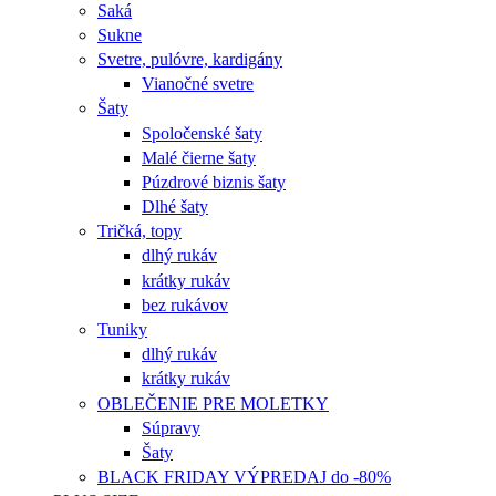
Saká
Sukne
Svetre, pulóvre, kardigány
Vianočné svetre
Šaty
Spoločenské šaty
Malé čierne šaty
Púzdrové biznis šaty
Dlhé šaty
Tričká, topy
dlhý rukáv
krátky rukáv
bez rukávov
Tuniky
dlhý rukáv
krátky rukáv
OBLEČENIE PRE MOLETKY
Súpravy
Šaty
BLACK FRIDAY VÝPREDAJ do -80%