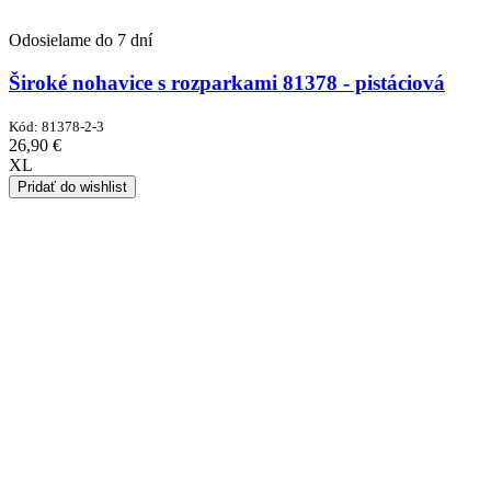
Odosielame do 7 dní
Široké nohavice s rozparkami 81378 - pistáciová
Kód:
81378-2-3
26,90
€
XL
Pridať do wishlist