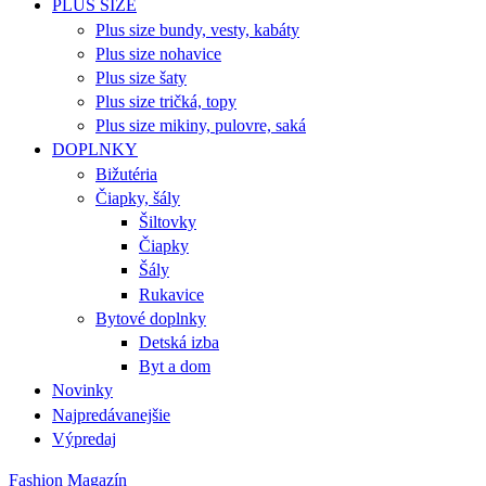
PLUS SIZE
Plus size bundy, vesty, kabáty
Plus size nohavice
Plus size šaty
Plus size tričká, topy
Plus size mikiny, pulovre, saká
DOPLNKY
Bižutéria
Čiapky, šály
Šiltovky
Čiapky
Šály
Rukavice
Bytové doplnky
Detská izba
Byt a dom
Novinky
Najpredávanejšie
Výpredaj
Fashion Magazín