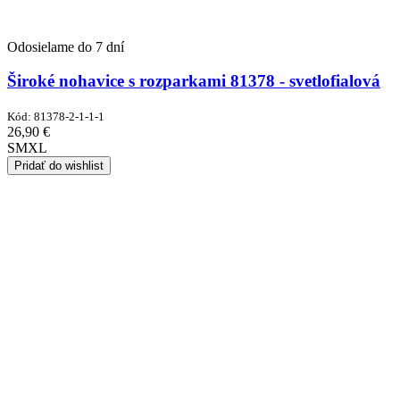
Odosielame do 7 dní
Široké nohavice s rozparkami 81378 - svetlofialová
Kód:
81378-2-1-1-1
26,90
€
S
M
XL
Pridať do wishlist