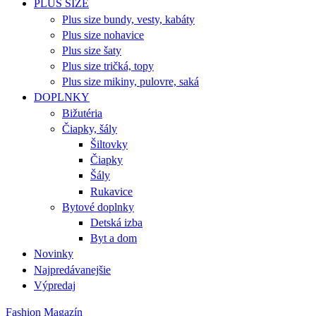
PLUS SIZE
Plus size bundy, vesty, kabáty
Plus size nohavice
Plus size šaty
Plus size tričká, topy
Plus size mikiny, pulovre, saká
DOPLNKY
Bižutéria
Čiapky, šály
Šiltovky
Čiapky
Šály
Rukavice
Bytové doplnky
Detská izba
Byt a dom
Novinky
Najpredávanejšie
Výpredaj
Fashion Magazín