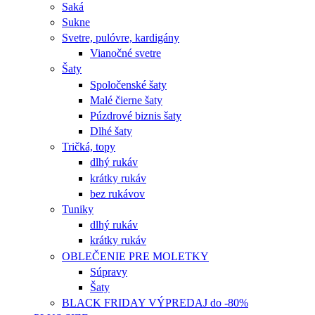
Saká
Sukne
Svetre, pulóvre, kardigány
Vianočné svetre
Šaty
Spoločenské šaty
Malé čierne šaty
Púzdrové biznis šaty
Dlhé šaty
Tričká, topy
dlhý rukáv
krátky rukáv
bez rukávov
Tuniky
dlhý rukáv
krátky rukáv
OBLEČENIE PRE MOLETKY
Súpravy
Šaty
BLACK FRIDAY VÝPREDAJ do -80%