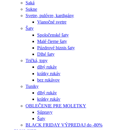
Saká
Sukne
Svetre, pulóvre, kardigány
Vianočné svetre
Šaty
Spoločenské šaty
Malé čierne šaty
Púzdrové biznis šaty
Dlhé šaty
Tričká, topy
dlhý rukáv
krátky rukáv
bez rukávov
Tuniky
dlhý rukáv
krátky rukáv
OBLEČENIE PRE MOLETKY
Súpravy
Šaty
BLACK FRIDAY VÝPREDAJ do -80%