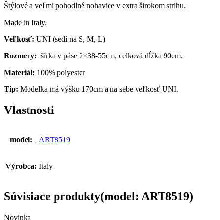
Štýlové a veľmi pohodlné nohavice v extra širokom strihu.
Made in Italy.
Veľkosť:
UNI (sedí na S, M, L)
Rozmery:
šírka v páse 2×38-55cm, celková dĺžka 90cm.
Materiál:
100% polyester
Tip:
Modelka má výšku 170cm a na sebe veľkosť UNI.
Vlastnosti
model:
ART8519
Výrobca:
Italy
Súvisiace produkty(model: ART8519)
Novinka