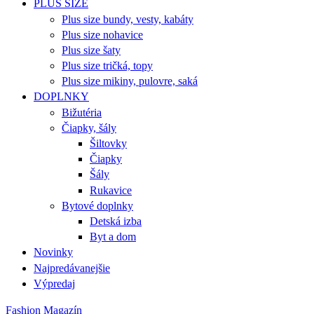
PLUS SIZE
Plus size bundy, vesty, kabáty
Plus size nohavice
Plus size šaty
Plus size tričká, topy
Plus size mikiny, pulovre, saká
DOPLNKY
Bižutéria
Čiapky, šály
Šiltovky
Čiapky
Šály
Rukavice
Bytové doplnky
Detská izba
Byt a dom
Novinky
Najpredávanejšie
Výpredaj
Fashion Magazín