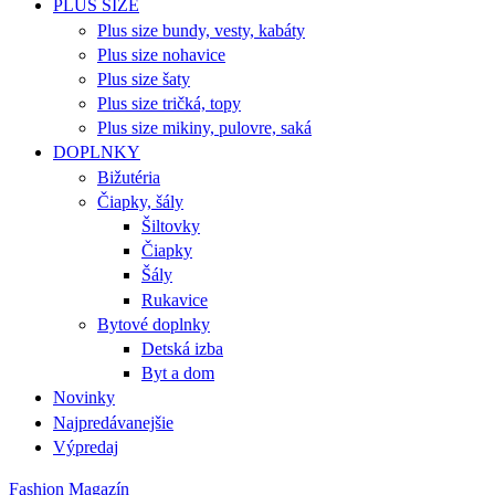
PLUS SIZE
Plus size bundy, vesty, kabáty
Plus size nohavice
Plus size šaty
Plus size tričká, topy
Plus size mikiny, pulovre, saká
DOPLNKY
Bižutéria
Čiapky, šály
Šiltovky
Čiapky
Šály
Rukavice
Bytové doplnky
Detská izba
Byt a dom
Novinky
Najpredávanejšie
Výpredaj
Fashion Magazín