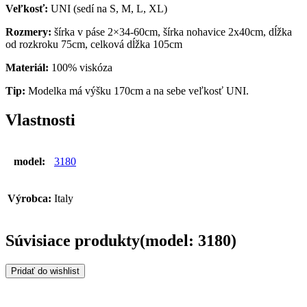
Veľkosť:
UNI (sedí na S, M, L, XL)
Rozmery:
šírka v páse 2×34-60cm, šírka nohavice 2x40cm, dĺžka
od rozkroku 75cm, celková dĺžka 105cm
Materiál:
100% viskóza
Tip:
Modelka má výšku 170cm a na sebe veľkosť UNI.
Vlastnosti
model:
3180
Výrobca:
Italy
Súvisiace produkty(model: 3180)
Pridať do wishlist