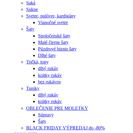
Saká
Sukne
Svetre, pulóvre, kardigány
Vianočné svetre
Šaty
Spoločenské šaty
Malé čierne šaty
Púzdrové biznis šaty
Dlhé šaty
Tričká, topy
dlhý rukáv
krátky rukáv
bez rukávov
Tuniky
dlhý rukáv
krátky rukáv
OBLEČENIE PRE MOLETKY
Súpravy
Šaty
BLACK FRIDAY VÝPREDAJ do -80%