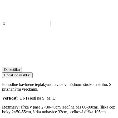
množstvo
Široké
bavlnené
tepláky
7367
-
mocca
Do košíka
Pridať do wishlist
Pohodlné bavlnené tepláky/nohavice v módnom širokom strihu. S
priznanými vreckami.
Veľkosť:
UNI (sedí na S, M, L)
Rozmery:
šírka v pase 2×30-40cm (sedí na pás 60-80cm), šírka cez
boky 2×50-55cm, šírka nohavice 32cm, celková dĺžka 105cm