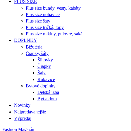
PLUS SIZE
Plus size bundy, vesty, kabáty
Plus size nohavice
Plus size šaty
Plus size tričká, topy
Plus size mikiny, pulovre, saká
DOPLNKY
Bižutéria
Čiapky, šály
Šiltovky
Čiapky
Šály
Rukavice
Bytové doplnky
Detská izba
Byt a dom
Novinky
Najpredávanejšie
Výpredaj
Fashion Magazín