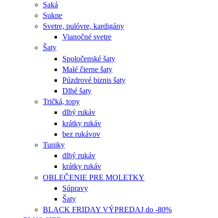
Saká
Sukne
Svetre, pulóvre, kardigány
Vianočné svetre
Šaty
Spoločenské šaty
Malé čierne šaty
Púzdrové biznis šaty
Dlhé šaty
Tričká, topy
dlhý rukáv
krátky rukáv
bez rukávov
Tuniky
dlhý rukáv
krátky rukáv
OBLEČENIE PRE MOLETKY
Súpravy
Šaty
BLACK FRIDAY VÝPREDAJ do -80%