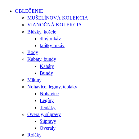
OBLEČENIE
MUŠELÍNOVÁ KOLEKCIA
VIANOČNÁ KOLEKCIA
Blúzky, košele
dlhý rukáv
krátky rukáv
Body
Kabáty, bundy
Kabáty
Bundy
Mikiny
Nohavice, legíny, tepláky
Nohavice
Legíny
Tepláky
Overaly, súpravy
Súpravy
Overaly
Roláky