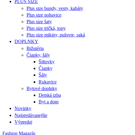
PLUS SIZE
Plus size bundy, vesty, kabáty
Plus size nohavice
Plus size šaty
Plus size tričká, topy
Plus size mikiny, pulovre, saká
DOPLNKY
Bižutéria
Čiapky, šály
Šiltovky
Čiapky
Šály
Rukavice
Bytové doplnky
Detská izba
Byt a dom
Novinky
Najpredávanejšie
Výpredaj
Fashion Magazín