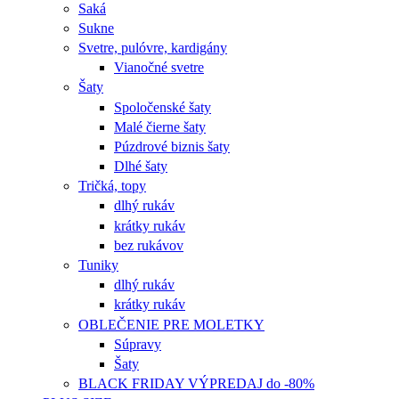
Saká
Sukne
Svetre, pulóvre, kardigány
Vianočné svetre
Šaty
Spoločenské šaty
Malé čierne šaty
Púzdrové biznis šaty
Dlhé šaty
Tričká, topy
dlhý rukáv
krátky rukáv
bez rukávov
Tuniky
dlhý rukáv
krátky rukáv
OBLEČENIE PRE MOLETKY
Súpravy
Šaty
BLACK FRIDAY VÝPREDAJ do -80%