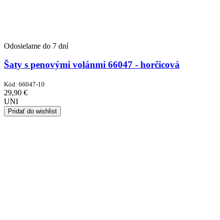
Odosielame do 7 dní
Šaty s penovými volánmi 66047 - horčicová
Kód:
66047-10
29,90
€
UNI
Pridať do wishlist