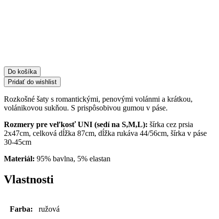
Do košíka
Pridať do wishlist
Rozkošné šaty s romantickými, penovými volánmi a krátkou,
volánikovou sukňou. S prispôsobivou gumou v páse.
Rozmery pre veľkosť UNI (sedí na S,M,L):
šírka cez prsia
2x47cm, celková dĺžka 87cm, dĺžka rukáva 44/56cm, šírka v páse
30-45cm
Materiál:
95% bavlna, 5% elastan
Vlastnosti
Farba:
ružová