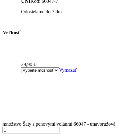
UNI
Kód: 66047-7
Odosielame do 7 dní
Veľkosť
29,90
€
Vymazať
množstvo Šaty s penovými volánmi 66047 - tmavoružová