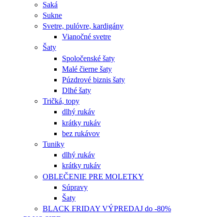
Saká
Sukne
Svetre, pulóvre, kardigány
Vianočné svetre
Šaty
Spoločenské šaty
Malé čierne šaty
Púzdrové biznis šaty
Dlhé šaty
Tričká, topy
dlhý rukáv
krátky rukáv
bez rukávov
Tuniky
dlhý rukáv
krátky rukáv
OBLEČENIE PRE MOLETKY
Súpravy
Šaty
BLACK FRIDAY VÝPREDAJ do -80%