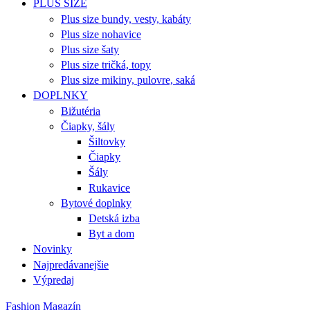
PLUS SIZE
Plus size bundy, vesty, kabáty
Plus size nohavice
Plus size šaty
Plus size tričká, topy
Plus size mikiny, pulovre, saká
DOPLNKY
Bižutéria
Čiapky, šály
Šiltovky
Čiapky
Šály
Rukavice
Bytové doplnky
Detská izba
Byt a dom
Novinky
Najpredávanejšie
Výpredaj
Fashion Magazín