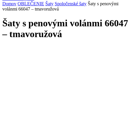
Domov
OBLEČENIE
Šaty
Spoločenské šaty
Šaty s penovými
volánmi 66047 – tmavoružová
Šaty s penovými volánmi 66047
– tmavoružová