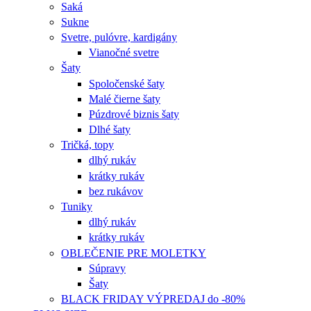
Saká
Sukne
Svetre, pulóvre, kardigány
Vianočné svetre
Šaty
Spoločenské šaty
Malé čierne šaty
Púzdrové biznis šaty
Dlhé šaty
Tričká, topy
dlhý rukáv
krátky rukáv
bez rukávov
Tuniky
dlhý rukáv
krátky rukáv
OBLEČENIE PRE MOLETKY
Súpravy
Šaty
BLACK FRIDAY VÝPREDAJ do -80%