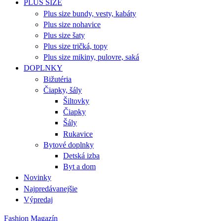
PLUS SIZE
Plus size bundy, vesty, kabáty
Plus size nohavice
Plus size šaty
Plus size tričká, topy
Plus size mikiny, pulovre, saká
DOPLNKY
Bižutéria
Čiapky, šály
Šiltovky
Čiapky
Šály
Rukavice
Bytové doplnky
Detská izba
Byt a dom
Novinky
Najpredávanejšie
Výpredaj
Fashion Magazín