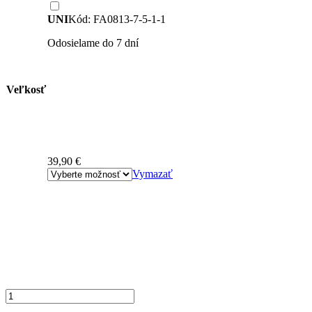
UNI
Kód: FA0813-7-5-1-1
Odosielame do 7 dní
Veľkosť
39,90
€
Vymazať
množstvo
Rifľová