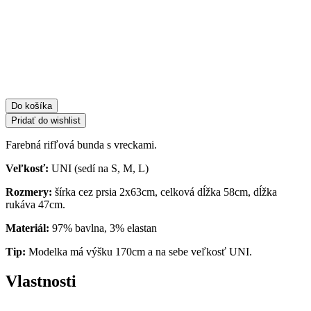
bunda
s
vreckami
FA-
FL9568
-
béžová
Do košíka
Pridať do wishlist
Farebná rifľová bunda s vreckami.
Veľkosť:
UNI (sedí na S, M, L)
Rozmery:
šírka cez prsia 2x63cm, celková dĺžka 58cm, dĺžka
rukáva 47cm.
Materiál:
97% bavlna, 3% elastan
Tip:
Modelka má výšku 170cm a na sebe veľkosť UNI.
Vlastnosti