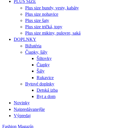
PLUS SIZE
Plus size bundy, vesty, kabáty
Plus size nohavice
Plus size šaty
Plus size tričká, topy
Plus size mikiny, pulovre, saká
DOPLNKY
Bižutéria
Čiapky, šály
Šiltovky
Čiapky
Šály
Rukavice
Bytové doplnky
Detská izba
Byt a dom
Novinky
Najpredávanejšie
Výpredaj
Fashion Magazín