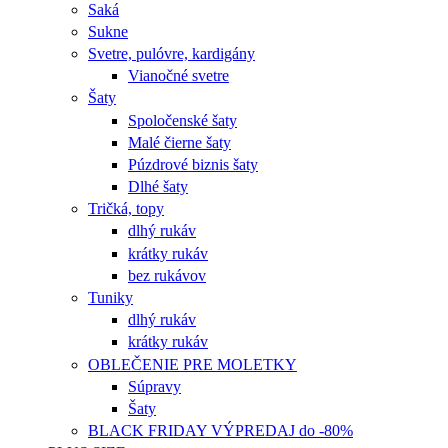
Saká
Sukne
Svetre, pulóvre, kardigány
Vianočné svetre
Šaty
Spoločenské šaty
Malé čierne šaty
Púzdrové biznis šaty
Dlhé šaty
Tričká, topy
dlhý rukáv
krátky rukáv
bez rukávov
Tuniky
dlhý rukáv
krátky rukáv
OBLEČENIE PRE MOLETKY
Súpravy
Šaty
BLACK FRIDAY VÝPREDAJ do -80%