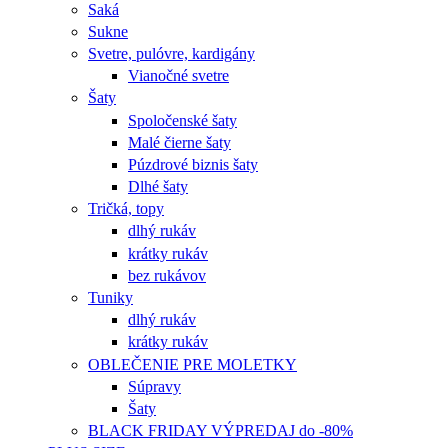
Saká
Sukne
Svetre, pulóvre, kardigány
Vianočné svetre
Šaty
Spoločenské šaty
Malé čierne šaty
Púzdrové biznis šaty
Dlhé šaty
Tričká, topy
dlhý rukáv
krátky rukáv
bez rukávov
Tuniky
dlhý rukáv
krátky rukáv
OBLEČENIE PRE MOLETKY
Súpravy
Šaty
BLACK FRIDAY VÝPREDAJ do -80%