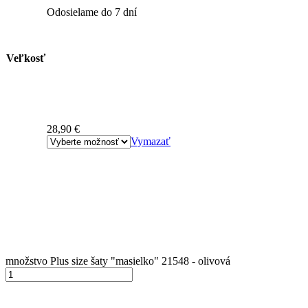
Odosielame do 7 dní
Veľkosť
28,90
€
Vymazať
množstvo Plus size šaty "masielko" 21548 - olivová