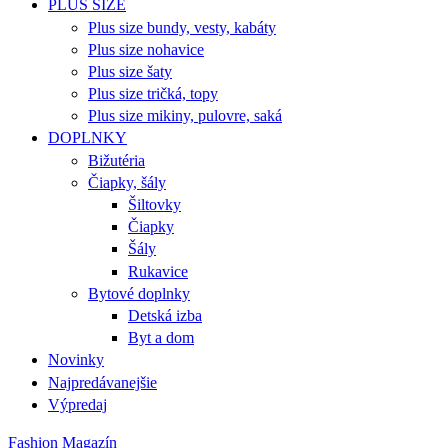
PLUS SIZE
Plus size bundy, vesty, kabáty
Plus size nohavice
Plus size šaty
Plus size tričká, topy
Plus size mikiny, pulovre, saká
DOPLNKY
Bižutéria
Čiapky, šály
Šiltovky
Čiapky
Šály
Rukavice
Bytové doplnky
Detská izba
Byt a dom
Novinky
Najpredávanejšie
Výpredaj
Fashion Magazín