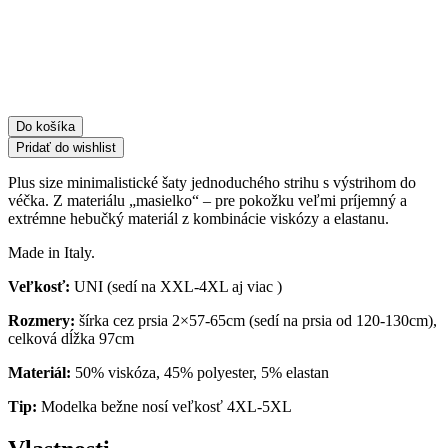
Do košíka
Pridať do wishlist
Plus size minimalistické šaty jednoduchého strihu s výstrihom do
véčka. Z materiálu „masielko“ – pre pokožku veľmi príjemný a
extrémne hebučký materiál z kombinácie viskózy a elastanu.
Made in Italy.
Veľkosť:
UNI (sedí na XXL-4XL aj viac )
Rozmery:
šírka cez prsia 2×57-65cm (sedí na prsia od 120-130cm),
celková dĺžka 97cm
Materiál:
50% viskóza, 45% polyester, 5% elastan
Tip:
Modelka bežne nosí veľkosť 4XL-5XL