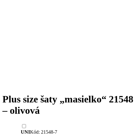
Plus size šaty „masielko“ 21548
– olivová
UNI
Kód: 21548-7