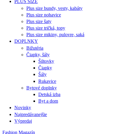
PLUS SIZE
Plus size bundy, vesty, kabáty
Plus size nohavice
Plus size šaty
Plus size tričká, topy
Plus size mikiny, pulovre, saká
DOPLNKY
Bižutéria
Čiapky, šály
Šiltovky
Čiapky
Šály
Rukavice
Bytové doplnky
Detská izba
Byt a dom
Novinky
Najpredávanejšie
Výpredaj
Fashion Magazín