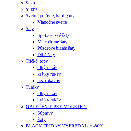
Saká
Sukne
Svetre, pulóvre, kardigány
Vianočné svetre
Šaty
Spoločenské šaty
Malé čierne šaty
Púzdrové biznis šaty
Dlhé šaty
Tričká, topy
dlhý rukáv
krátky rukáv
bez rukávov
Tuniky
dlhý rukáv
krátky rukáv
OBLEČENIE PRE MOLETKY
Súpravy
Šaty
BLACK FRIDAY VÝPREDAJ do -80%