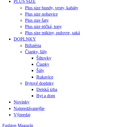
PLUS SIZE
Plus size bundy, vesty, kabáty
Plus size nohavice
Plus size šaty
Plus size tričká, topy
Plus size mikiny, pulovre, saká
DOPLNKY
Bižutéria
Čiapky, šály
Šiltovky
Čiapky
Šály
Rukavice
Bytové doplnky
Detská izba
Byt a dom
Novinky
Najpredávanejšie
Výpredaj
Fashion Magazín