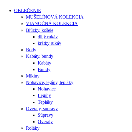
OBLEČENIE
MUŠELÍNOVÁ KOLEKCIA
VIANOČNÁ KOLEKCIA
Blúzky, košele
dlhý rukáv
krátky rukáv
Body
Kabáty, bundy
Kabáty
Bundy
Mikiny
Nohavice, legíny, tepláky
Nohavice
Legíny
Tepláky
Overaly, súpravy
Súpravy
Overaly
Roláky