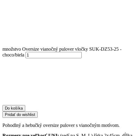
množstvo Oversize vianočný pulover vločky SUK-DZ53-25 -
choco/biela
Do košíka
Pridať do wishlist
Pohodlný a hebučký oversize pulover s vianočným motívom.
Rozmery pre veľkosť UNI:
(sedí na S, M, L) šírka 2x45cm, dĺžka