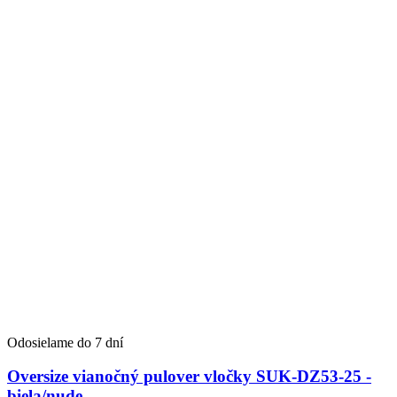
Odosielame do 7 dní
Oversize vianočný pulover vločky SUK-DZ53-25 -
biela/nude