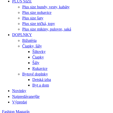
PLUS SIZE
Plus size bundy, vesty, kabáty
Plus size nohavice
Plus size šaty
Plus size tričká, topy
Plus size mikiny, pulovre, saká
DOPLNKY
Bižutéria
Čiapky, šály
Šiltovky
Čiapky
Šály
Rukavice
Bytové doplnky
Detská izba
Byt a dom
Novinky
Najpredávanejšie
Výpredaj
Fashion Magazín