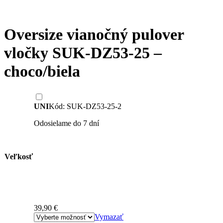
Oversize vianočný pulover
vločky SUK-DZ53-25 –
choco/biela
UNI
Kód: SUK-DZ53-25-2
Odosielame do 7 dní
Veľkosť
39,90
€
Vymazať