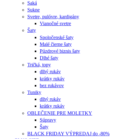
Saká
Sukne
Svetre, pulóvre, kardigány
Vianočné svetre
Šaty
Spoločenské šaty
Malé čierne šaty
Púzdrové biznis šaty
Dlhé šaty
Tričká, topy
dlhý rukáv
krátky rukáv
bez rukávov
Tuniky
dlhý rukáv
krátky rukáv
OBLEČENIE PRE MOLETKY
Súpravy
Šaty
BLACK FRIDAY VÝPREDAJ do -80%