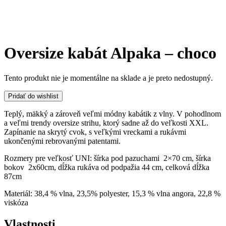
Oversize kabát Alpaka – choco
Tento produkt nie je momentálne na sklade a je preto nedostupný.
Pridať do wishlist
Teplý, mäkký a zároveň veľmi módny kabátik z vlny. V pohodlnom
a veľmi trendy oversize strihu, ktorý sadne až do veľkosti XXL.
Zapínanie na skrytý cvok, s veľkými vreckami a rukávmi
ukončenými rebrovanými patentami.
Rozmery pre veľkosť UNI: šírka pod pazuchami 2×70 cm, šírka
bokov 2x60cm, dĺžka rukáva od podpažia 44 cm, celková dĺžka
87cm
Materiál: 38,4 % vlna, 23,5% polyester, 15,3 % vlna angora, 22,8 %
viskóza
Vlastnosti