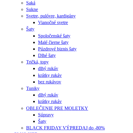
Saká
Sukne
Svetre, pulóvre, kardigány
Vianočné svetre
Šaty
Spoločenské šaty
Malé čierne šaty
Púzdrové biznis šaty
Dlhé šaty
Tričká, topy
dlhý rukáv
krátky rukáv
bez rukávov
Tuniky
dlhý rukáv
krátky rukáv
OBLEČENIE PRE MOLETKY
Súpravy
Šaty
BLACK FRIDAY VÝPREDAJ do -80%