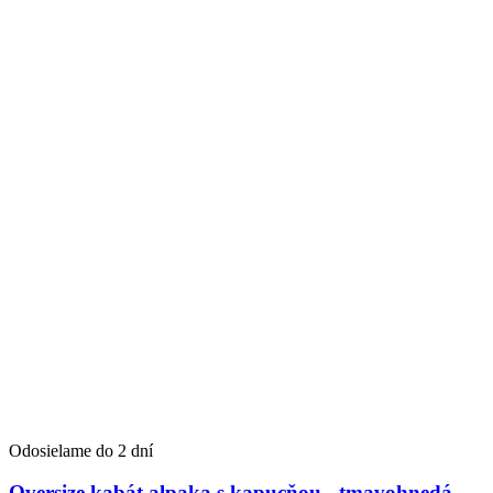
Odosielame do 2 dní
Oversize kabát alpaka s kapucňou - tmavohnedá