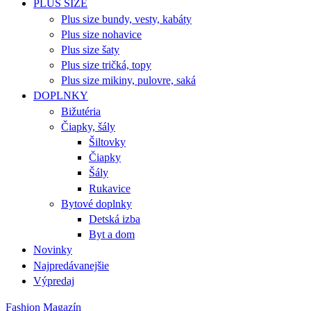
PLUS SIZE
Plus size bundy, vesty, kabáty
Plus size nohavice
Plus size šaty
Plus size tričká, topy
Plus size mikiny, pulovre, saká
DOPLNKY
Bižutéria
Čiapky, šály
Šiltovky
Čiapky
Šály
Rukavice
Bytové doplnky
Detská izba
Byt a dom
Novinky
Najpredávanejšie
Výpredaj
Fashion Magazín