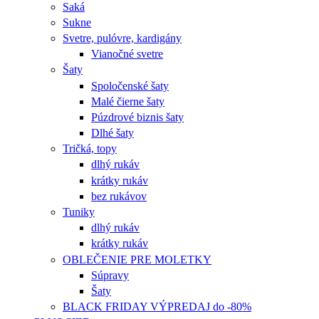
Saká
Sukne
Svetre, pulóvre, kardigány
Vianočné svetre
Šaty
Spoločenské šaty
Malé čierne šaty
Púzdrové biznis šaty
Dlhé šaty
Tričká, topy
dlhý rukáv
krátky rukáv
bez rukávov
Tuniky
dlhý rukáv
krátky rukáv
OBLEČENIE PRE MOLETKY
Súpravy
Šaty
BLACK FRIDAY VÝPREDAJ do -80%