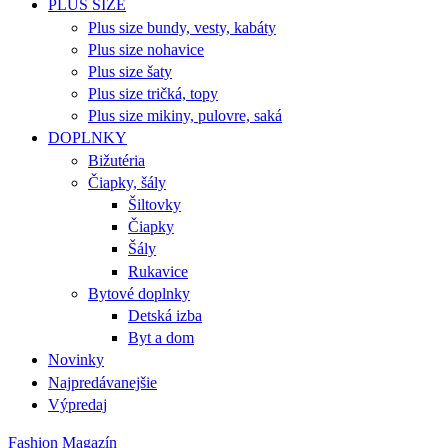
PLUS SIZE
Plus size bundy, vesty, kabáty
Plus size nohavice
Plus size šaty
Plus size tričká, topy
Plus size mikiny, pulovre, saká
DOPLNKY
Bižutéria
Čiapky, šály
Šiltovky
Čiapky
Šály
Rukavice
Bytové doplnky
Detská izba
Byt a dom
Novinky
Najpredávanejšie
Výpredaj
Fashion Magazín