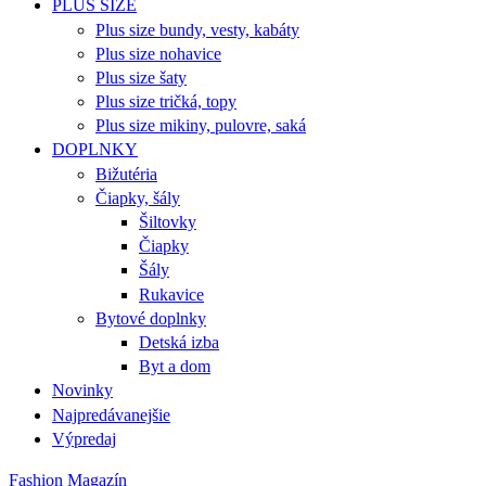
PLUS SIZE
Plus size bundy, vesty, kabáty
Plus size nohavice
Plus size šaty
Plus size tričká, topy
Plus size mikiny, pulovre, saká
DOPLNKY
Bižutéria
Čiapky, šály
Šiltovky
Čiapky
Šály
Rukavice
Bytové doplnky
Detská izba
Byt a dom
Novinky
Najpredávanejšie
Výpredaj
Fashion Magazín