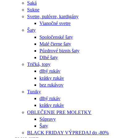
Saká
Sukne
Svetre, pulóvre, kardigány
Vianočné svetre
Šaty
Spoločenské šaty
Malé čierne šaty
Púzdrové biznis šaty
Dlhé šaty
Tričká, topy
dlhý rukáv
krátky rukáv
bez rukávov
Tuniky
dlhý rukáv
krátky rukáv
OBLEČENIE PRE MOLETKY
Súpravy
Šaty
BLACK FRIDAY VÝPREDAJ do -80%