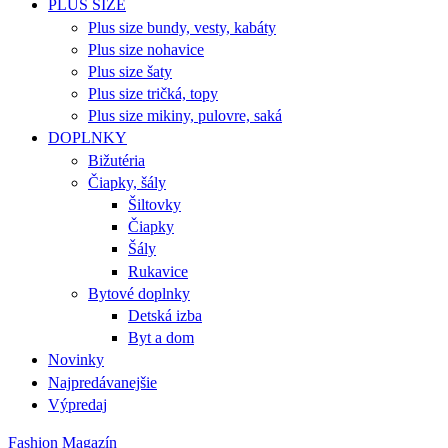
PLUS SIZE
Plus size bundy, vesty, kabáty
Plus size nohavice
Plus size šaty
Plus size tričká, topy
Plus size mikiny, pulovre, saká
DOPLNKY
Bižutéria
Čiapky, šály
Šiltovky
Čiapky
Šály
Rukavice
Bytové doplnky
Detská izba
Byt a dom
Novinky
Najpredávanejšie
Výpredaj
Fashion Magazín