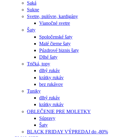
Saká
Sukne
Svetre, pulóvre, kardigány
Vianočné svetre
Šaty
Spoločenské šaty
Malé čierne šaty
Púzdrové biznis šaty
Dlhé šaty
Tričká, topy
dlhý rukáv
krátky rukáv
bez rukávov
Tuniky
dlhý rukáv
krátky rukáv
OBLEČENIE PRE MOLETKY
Súpravy
Šaty
BLACK FRIDAY VÝPREDAJ do -80%