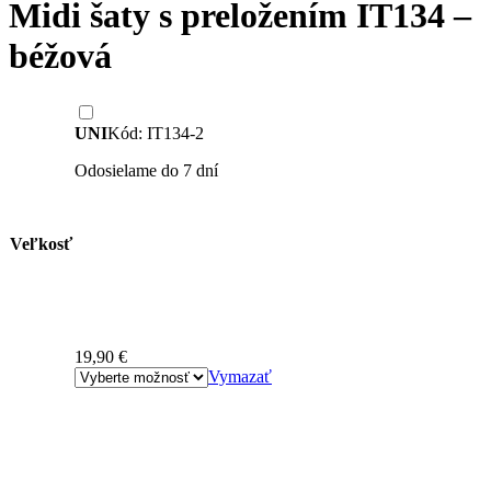
Midi šaty s preložením IT134 –
béžová
UNI
Kód: IT134-2
Odosielame do 7 dní
Veľkosť
19,90
€
Vymazať