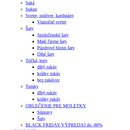
Saká
Sukne
Svetre, pulóvre, kardigány
Vianočné svetre
Šaty
Spoločenské šaty
Malé čierne šaty
Púzdrové biznis šaty
Dlhé šaty
Tričká, topy
dlhý rukáv
krátky rukáv
bez rukávov
Tuniky
dlhý rukáv
krátky rukáv
OBLEČENIE PRE MOLETKY
Súpravy
Šaty
BLACK FRIDAY VÝPREDAJ do -80%