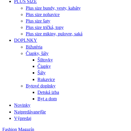
PLUS SIZE
Plus size bundy, vesty, kabáty
Plus size nohavice
Plus size šaty
Plus size tričká, topy
Plus size mikiny, pulovre, saká
DOPLNKY
Bižutéria
Čiapky, šály
Šiltovky
Čiapky
Šály
Rukavice
Bytové doplnky
Detská izba
Byt a dom
Novinky
Najpredávanejšie
Výpredaj
Fashion Magazín