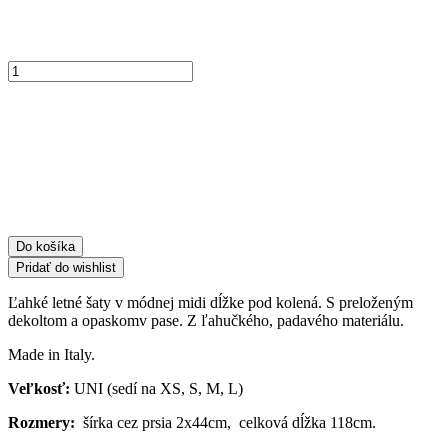
množstvo
Midi
šaty
s
preložením
IT134
-
béžová
Do košíka
Pridať do wishlist
Ľahké letné šaty v módnej midi dĺžke pod kolená. S preloženým
dekoltom a opaskomv pase. Z ľahučkého, padavého materiálu.
Made in Italy.
Veľkosť:
UNI (sedí na XS, S, M, L)
Rozmery:
šírka cez prsia 2x44cm, celková dĺžka 118cm.