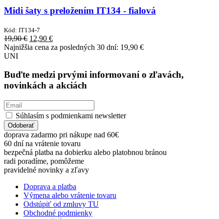
Midi šaty s preložením IT134 - fialová
Kód:
IT134-7
Original
Current
19,90
€
12,90
€
price
price
Najnižšia cena za posledných 30 dní:
19,90
€
was:
is:
UNI
19,90 €.
12,90 €.
Buďte medzi prvými informovaní o zľavách,
novinkách a akciách
Súhlasím s podmienkami newsletter
Odoberať
doprava zadarmo pri nákupe nad 60€
60 dní na vrátenie tovaru
bezpečná platba na dobierku alebo platobnou bránou
radi poradíme, pomôžeme
pravidelné novinky a zľavy
Doprava a platba
Výmena alebo vrátenie tovaru
Odstúpiť od zmluvy TU
Obchodné podmienky