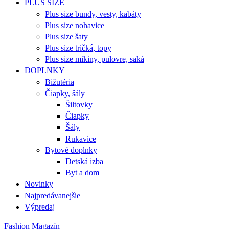
PLUS SIZE
Plus size bundy, vesty, kabáty
Plus size nohavice
Plus size šaty
Plus size tričká, topy
Plus size mikiny, pulovre, saká
DOPLNKY
Bižutéria
Čiapky, šály
Šiltovky
Čiapky
Šály
Rukavice
Bytové doplnky
Detská izba
Byt a dom
Novinky
Najpredávanejšie
Výpredaj
Fashion Magazín