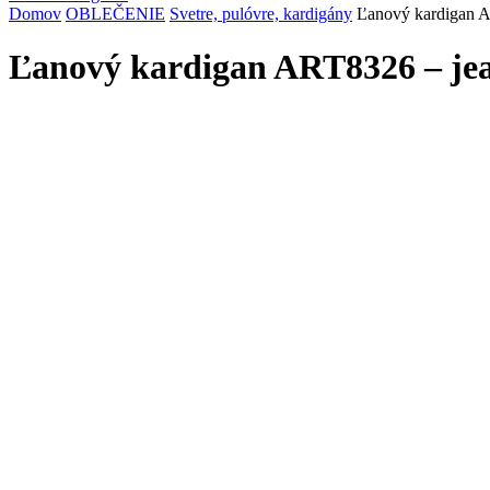
Domov
OBLEČENIE
Svetre, pulóvre, kardigány
Ľanový kardigan 
Ľanový kardigan ART8326 – j