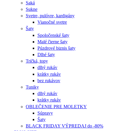
Saká
Sukne
Svetre, pulóvre, kardigány
Vianočné svetre
Šaty
Spoločenské šaty
Malé čierne šaty
Púzdrové biznis šaty
Dlhé šaty
Tričká, topy
dlhý rukáv
krátky rukáv
bez rukávov
Tuniky
dlhý rukáv
krátky rukáv
OBLEČENIE PRE MOLETKY
Súpravy
Šaty
BLACK FRIDAY VÝPREDAJ do -80%