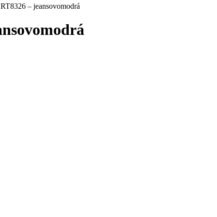
ART8326 – jeansovomodrá
eansovomodrá