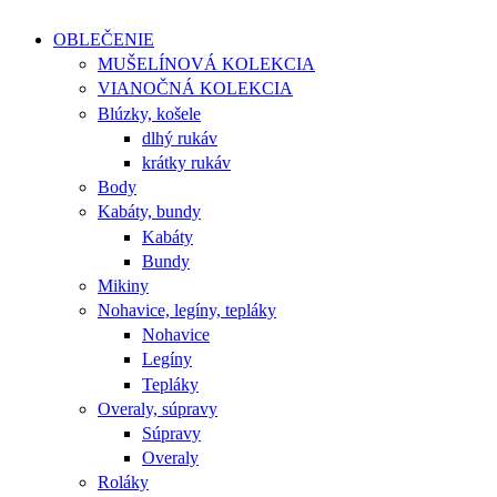
OBLEČENIE
MUŠELÍNOVÁ KOLEKCIA
VIANOČNÁ KOLEKCIA
Blúzky, košele
dlhý rukáv
krátky rukáv
Body
Kabáty, bundy
Kabáty
Bundy
Mikiny
Nohavice, legíny, tepláky
Nohavice
Legíny
Tepláky
Overaly, súpravy
Súpravy
Overaly
Roláky