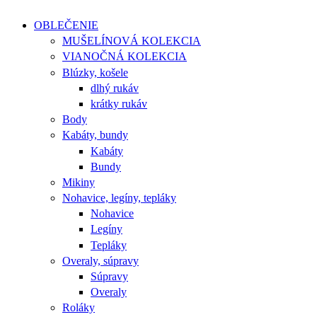
OBLEČENIE
MUŠELÍNOVÁ KOLEKCIA
VIANOČNÁ KOLEKCIA
Blúzky, košele
dlhý rukáv
krátky rukáv
Body
Kabáty, bundy
Kabáty
Bundy
Mikiny
Nohavice, legíny, tepláky
Nohavice
Legíny
Tepláky
Overaly, súpravy
Súpravy
Overaly
Roláky