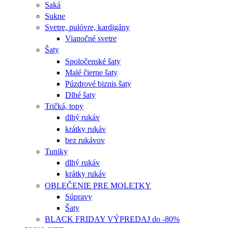
Saká
Sukne
Svetre, pulóvre, kardigány
Vianočné svetre
Šaty
Spoločenské šaty
Malé čierne šaty
Púzdrové biznis šaty
Dlhé šaty
Tričká, topy
dlhý rukáv
krátky rukáv
bez rukávov
Tuniky
dlhý rukáv
krátky rukáv
OBLEČENIE PRE MOLETKY
Súpravy
Šaty
BLACK FRIDAY VÝPREDAJ do -80%