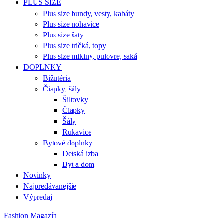
PLUS SIZE
Plus size bundy, vesty, kabáty
Plus size nohavice
Plus size šaty
Plus size tričká, topy
Plus size mikiny, pulovre, saká
DOPLNKY
Bižutéria
Čiapky, šály
Šiltovky
Čiapky
Šály
Rukavice
Bytové doplnky
Detská izba
Byt a dom
Novinky
Najpredávanejšie
Výpredaj
Fashion Magazín