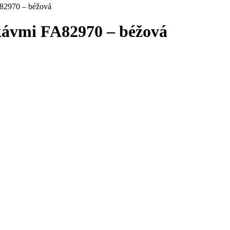
A82970 – béžová
kávmi FA82970 – béžová