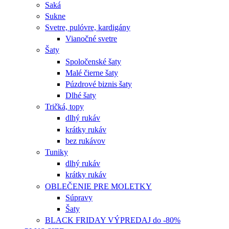
Saká
Sukne
Svetre, pulóvre, kardigány
Vianočné svetre
Šaty
Spoločenské šaty
Malé čierne šaty
Púzdrové biznis šaty
Dlhé šaty
Tričká, topy
dlhý rukáv
krátky rukáv
bez rukávov
Tuniky
dlhý rukáv
krátky rukáv
OBLEČENIE PRE MOLETKY
Súpravy
Šaty
BLACK FRIDAY VÝPREDAJ do -80%