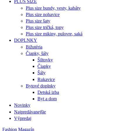
PLUS SIZE
Plus size bundy, vesty, kabáty
Plus size nohavice
Plus size šaty
Plus size tričká, topy
Plus size mikiny, pulovre, saká
DOPLNKY
Bižutéria
Čiapky, šály
Šiltovky
Čiapky
Šály
Rukavice
Bytové doplnky
Detská izba
Byt a dom
Novinky
Najpredávanejšie
Výpredaj
Fashion Magazín