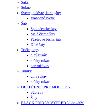
Saká
Sukne
Svetre, pulóvre, kardigány
Vianočné svetre
Šaty
Spoločenské šaty
Malé čierne šaty
Púzdrové biznis šaty
Dlhé šaty
Tričká, topy
dlhý rukáv
krátky rukáv
bez rukávov
Tuniky
dlhý rukáv
krátky rukáv
OBLEČENIE PRE MOLETKY
Súpravy
Šaty
BLACK FRIDAY VÝPREDAJ do -80%