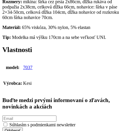
Rozmery:
mikina: šírka cez prsia 2x86cm, dĺžka rukáva od
podpažia 2x38cm, celková dĺžka 66cm, nohavice: šírka v páse
2×34-50cm, celková dĺžka 104cm, dĺžka nohavice od rozkroku
60cm šírka nohavice 70cm.
Materiál:
65% viskóza, 30% nylon, 5% elastan
Tip:
Modelka má výšku 170cm a na sebe veľkosť UNI.
Vlastnosti
model:
7037
Výrobca:
Kesi
Buďte medzi prvými informovaní o zľavách,
novinkách a akciách
Súhlasím s podmienkami newsletter
Odoberať