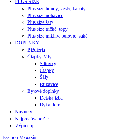
PLUS SIZE
Plus size bundy, vesty, kabáty
Plus size nohavice
Plus size šaty
Plus size tričká, topy
Plus size mikiny, pulovre, saká
DOPLNKY
Bižutéria
Čiapky, šály
Šiltovky
Čiapky
Šály
Rukavice
Bytové doplnky
Detská izba
Byt a dom
Novinky
Najpredávanejšie
Výpredaj
Fashion Magazín