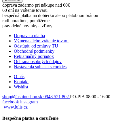
doprava zadarmo pri nákupe nad 60€
60 dní na vrátenie tovaru
bezpečná platba na dobierku alebo platobnou bránou
radi poradíme, pomôžeme
pravidelné novinky a zľavy
Doprava a platba
Výmena alebo vrátenie tovaru
Odstúpiť od zmluvy TU
Obchodné podmienky
Reklamačný poriadok
Ochrana osobných údajov
Nastavenia súhlasu s cookies
O nás
Kontakt
Wishlist
shop@fashionshop.sk
0948 521 802
PO-PIA 08:00 - 16:00
facebook
instagram
www.lulis.cz
Bezpečná platba a doručenie