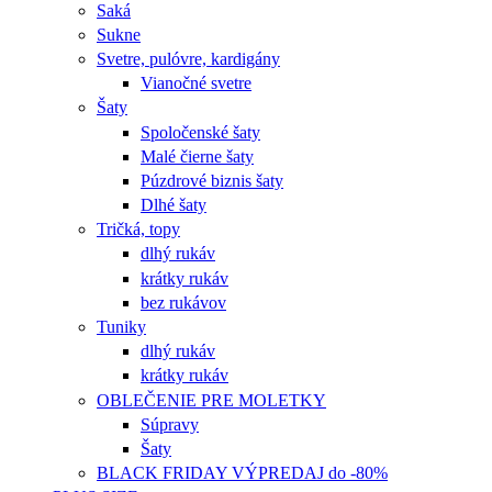
Saká
Sukne
Svetre, pulóvre, kardigány
Vianočné svetre
Šaty
Spoločenské šaty
Malé čierne šaty
Púzdrové biznis šaty
Dlhé šaty
Tričká, topy
dlhý rukáv
krátky rukáv
bez rukávov
Tuniky
dlhý rukáv
krátky rukáv
OBLEČENIE PRE MOLETKY
Súpravy
Šaty
BLACK FRIDAY VÝPREDAJ do -80%