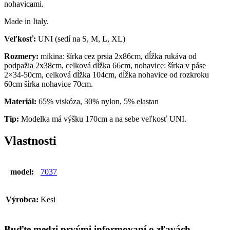
nohavicami.
Made in Italy.
Veľkosť:
UNI (sedí na S, M, L, XL)
Rozmery:
mikina: šírka cez prsia 2x86cm, dĺžka rukáva od
podpažia 2x38cm, celková dĺžka 66cm, nohavice: šírka v páse
2×34-50cm, celková dĺžka 104cm, dĺžka nohavice od rozkroku
60cm šírka nohavice 70cm.
Materiál:
65% viskóza, 30% nylon, 5% elastan
Tip:
Modelka má výšku 170cm a na sebe veľkosť UNI.
Vlastnosti
model:
7037
Výrobca:
Kesi
Buďte medzi prvými informovaní o zľavách,