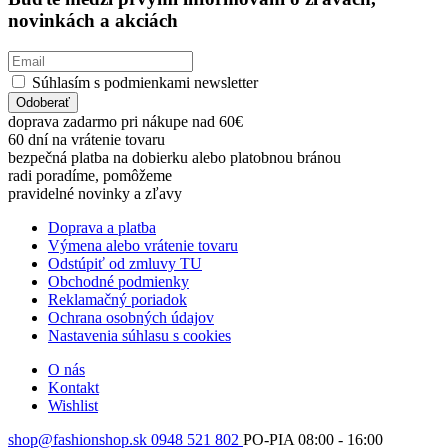
novinkách a akciách
Súhlasím s podmienkami newsletter
Odoberať
doprava zadarmo pri nákupe nad 60€
60 dní na vrátenie tovaru
bezpečná platba na dobierku alebo platobnou bránou
radi poradíme, pomôžeme
pravidelné novinky a zľavy
Doprava a platba
Výmena alebo vrátenie tovaru
Odstúpiť od zmluvy TU
Obchodné podmienky
Reklamačný poriadok
Ochrana osobných údajov
Nastavenia súhlasu s cookies
O nás
Kontakt
Wishlist
shop@fashionshop.sk
0948 521 802
PO-PIA 08:00 - 16:00