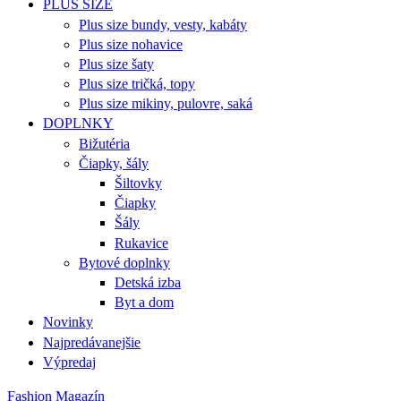
PLUS SIZE
Plus size bundy, vesty, kabáty
Plus size nohavice
Plus size šaty
Plus size tričká, topy
Plus size mikiny, pulovre, saká
DOPLNKY
Bižutéria
Čiapky, šály
Šiltovky
Čiapky
Šály
Rukavice
Bytové doplnky
Detská izba
Byt a dom
Novinky
Najpredávanejšie
Výpredaj
Fashion Magazín