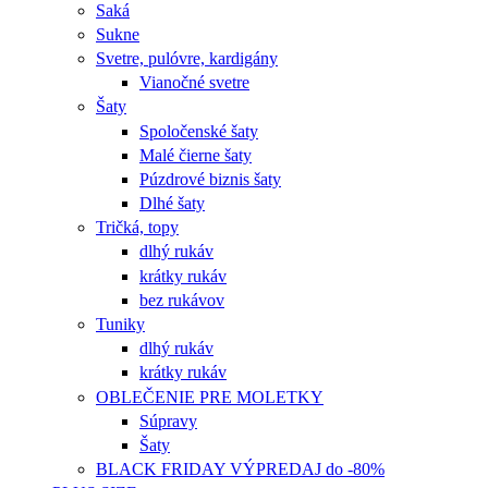
Saká
Sukne
Svetre, pulóvre, kardigány
Vianočné svetre
Šaty
Spoločenské šaty
Malé čierne šaty
Púzdrové biznis šaty
Dlhé šaty
Tričká, topy
dlhý rukáv
krátky rukáv
bez rukávov
Tuniky
dlhý rukáv
krátky rukáv
OBLEČENIE PRE MOLETKY
Súpravy
Šaty
BLACK FRIDAY VÝPREDAJ do -80%