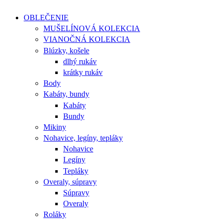
OBLEČENIE
MUŠELÍNOVÁ KOLEKCIA
VIANOČNÁ KOLEKCIA
Blúzky, košele
dlhý rukáv
krátky rukáv
Body
Kabáty, bundy
Kabáty
Bundy
Mikiny
Nohavice, legíny, tepláky
Nohavice
Legíny
Tepláky
Overaly, súpravy
Súpravy
Overaly
Roláky