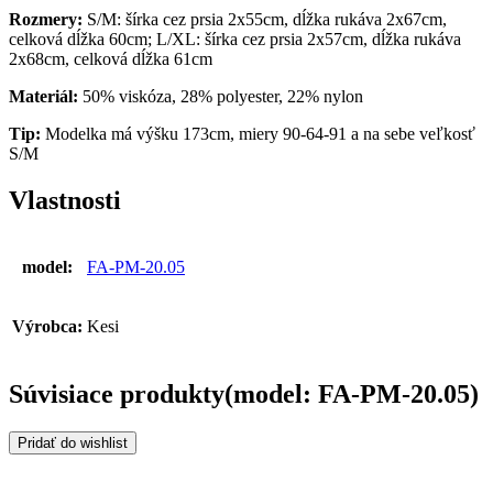
Rozmery:
S/M: šírka cez prsia 2x55cm, dĺžka rukáva 2x67cm,
celková dĺžka 60cm; L/XL: šírka cez prsia 2x57cm, dĺžka rukáva
2x68cm, celková dĺžka 61cm
Materiál:
50% viskóza, 28% polyester, 22% nylon
Tip:
Modelka má výšku 173cm, miery 90-64-91 a na sebe veľkosť
S/M
Vlastnosti
model:
FA-PM-20.05
Výrobca:
Kesi
Súvisiace produkty(model: FA-PM-20.05)
Pridať do wishlist