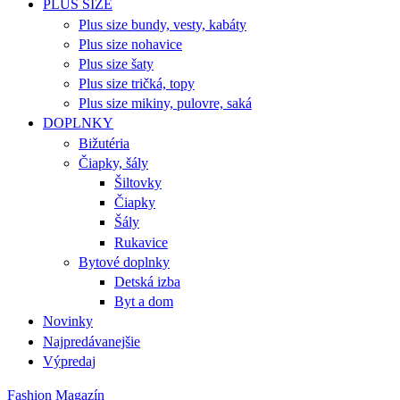
PLUS SIZE
Plus size bundy, vesty, kabáty
Plus size nohavice
Plus size šaty
Plus size tričká, topy
Plus size mikiny, pulovre, saká
DOPLNKY
Bižutéria
Čiapky, šály
Šiltovky
Čiapky
Šály
Rukavice
Bytové doplnky
Detská izba
Byt a dom
Novinky
Najpredávanejšie
Výpredaj
Fashion Magazín