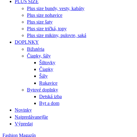
PLUS SIZE
Plus size bundy, vesty, kabáty
Plus size nohavice
Plus size šaty
Plus size tričká, topy
Plus size mikiny, pulovre, saká
DOPLNKY
Bižutéria
Čiapky, šály
Šiltovky
Čiapky
Šály
Rukavice
Bytové doplnky
Detská izba
Byt a dom
Novinky
Najpredávanejšie
Výpredaj
Fashion Magazín