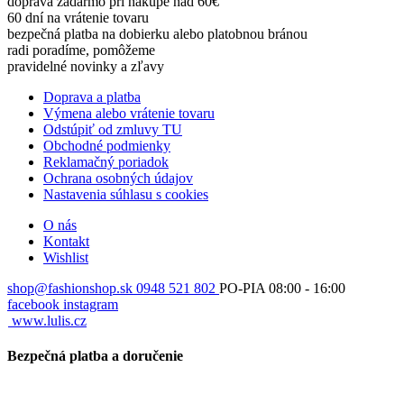
doprava zadarmo pri nákupe nad 60€
60 dní na vrátenie tovaru
bezpečná platba na dobierku alebo platobnou bránou
radi poradíme, pomôžeme
pravidelné novinky a zľavy
Doprava a platba
Výmena alebo vrátenie tovaru
Odstúpiť od zmluvy TU
Obchodné podmienky
Reklamačný poriadok
Ochrana osobných údajov
Nastavenia súhlasu s cookies
O nás
Kontakt
Wishlist
shop@fashionshop.sk
0948 521 802
PO-PIA 08:00 - 16:00
facebook
instagram
www.lulis.cz
Bezpečná platba a doručenie