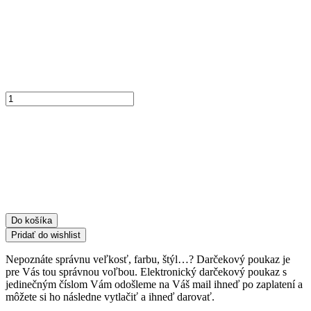
množstvo
Elektronický
darčekový
poukaz
-
70€
Do košíka
Pridať do wishlist
Nepoznáte správnu veľkosť, farbu, štýl…? Darčekový poukaz je
pre Vás tou správnou voľbou. Elektronický darčekový poukaz s
jedinečným číslom Vám odošleme na Váš mail ihneď po zaplatení a
môžete si ho následne vytlačiť a ihneď darovať.