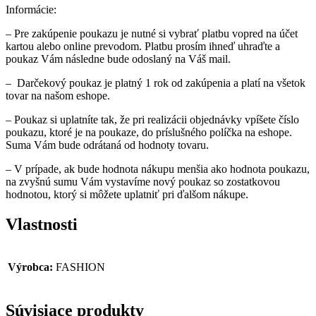
Informácie:
– Pre zakúpenie poukazu je nutné si vybrať platbu vopred na účet
kartou alebo online prevodom. Platbu prosím ihneď uhraďte a
poukaz Vám následne bude odoslaný na Váš mail.
– Darčekový poukaz je platný 1 rok od zakúpenia a platí na všetok
tovar na našom eshope.
– Poukaz si uplatníte tak, že pri realizácii objednávky vpíšete číslo
poukazu, ktoré je na poukaze, do príslušného políčka na eshope.
Suma Vám bude odrátaná od hodnoty tovaru.
– V prípade, ak bude hodnota nákupu menšia ako hodnota poukazu,
na zvyšnú sumu Vám vystavíme nový poukaz so zostatkovou
hodnotou, ktorý si môžete uplatniť pri ďalšom nákupe.
Vlastnosti
Výrobca:
FASHION
Súvisiace produkty