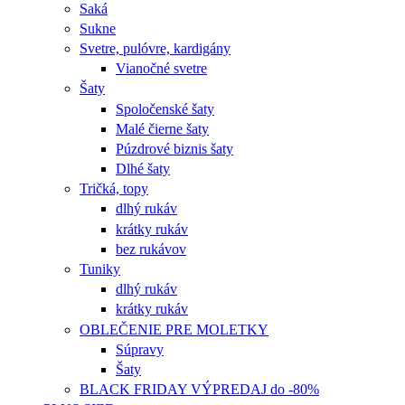
Saká
Sukne
Svetre, pulóvre, kardigány
Vianočné svetre
Šaty
Spoločenské šaty
Malé čierne šaty
Púzdrové biznis šaty
Dlhé šaty
Tričká, topy
dlhý rukáv
krátky rukáv
bez rukávov
Tuniky
dlhý rukáv
krátky rukáv
OBLEČENIE PRE MOLETKY
Súpravy
Šaty
BLACK FRIDAY VÝPREDAJ do -80%