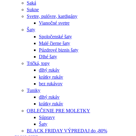
Saká
Sukne
Svetre, pulóvre, kardigány
Vianočné svetre
Šaty
Spoločenské šaty
Malé čierne šaty
Púzdrové biznis šaty
Dlhé šaty
Tričká, topy
dlhý rukáv
krátky rukáv
bez rukávov
Tuniky
dlhý rukáv
krátky rukáv
OBLEČENIE PRE MOLETKY
Súpravy
Šaty
BLACK FRIDAY VÝPREDAJ do -80%