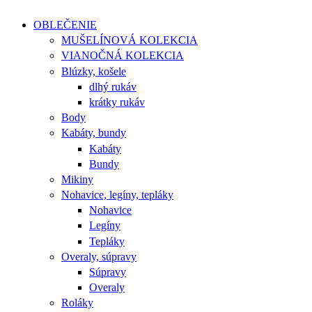
OBLEČENIE
MUŠELÍNOVÁ KOLEKCIA
VIANOČNÁ KOLEKCIA
Blúzky, košele
dlhý rukáv
krátky rukáv
Body
Kabáty, bundy
Kabáty
Bundy
Mikiny
Nohavice, legíny, tepláky
Nohavice
Legíny
Tepláky
Overaly, súpravy
Súpravy
Overaly
Roláky