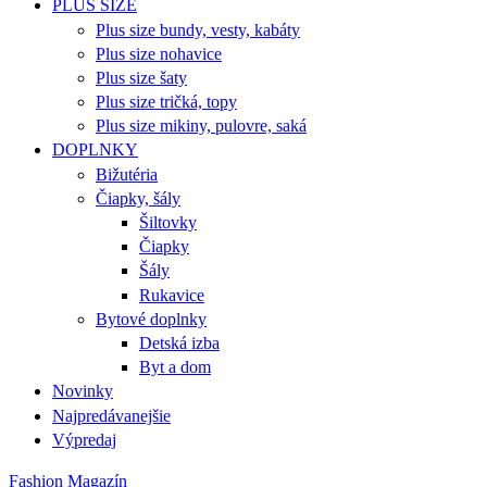
PLUS SIZE
Plus size bundy, vesty, kabáty
Plus size nohavice
Plus size šaty
Plus size tričká, topy
Plus size mikiny, pulovre, saká
DOPLNKY
Bižutéria
Čiapky, šály
Šiltovky
Čiapky
Šály
Rukavice
Bytové doplnky
Detská izba
Byt a dom
Novinky
Najpredávanejšie
Výpredaj
Fashion Magazín