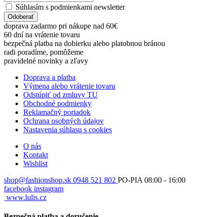
Súhlasím s podmienkami newsletter
Odoberať
doprava zadarmo pri nákupe nad 60€
60 dní na vrátenie tovaru
bezpečná platba na dobierku alebo platobnou bránou
radi poradíme, pomôžeme
pravidelné novinky a zľavy
Doprava a platba
Výmena alebo vrátenie tovaru
Odstúpiť od zmluvy TU
Obchodné podmienky
Reklamačný poriadok
Ochrana osobných údajov
Nastavenia súhlasu s cookies
O nás
Kontakt
Wishlist
shop@fashionshop.sk
0948 521 802
PO-PIA 08:00 - 16:00
facebook
instagram
www.lulis.cz
Bezpečná platba a doručenie