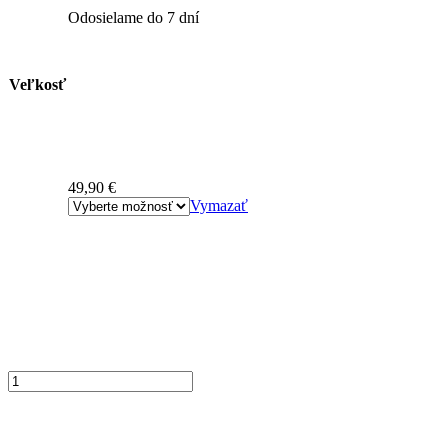
Odosielame do 7 dní
Veľkosť
49,90
€
Vymazať
množstvo
Dlhá
tepláková
mikina