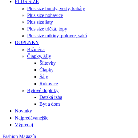
PLUS SIZE
Plus size bundy, vesty, kabáty
Plus size nohavice
Plus size šaty
Plus size tričká, topy
Plus size mikiny, pulovre, saká
DOPLNKY
Bižutéria
Čiapky, šály
Šiltovky
Čiapky
Šály
Rukavice
Bytové doplnky
Detská izba
Byt a dom
Novinky
Najpredávanejšie
Výpredaj
Fashion Magazín