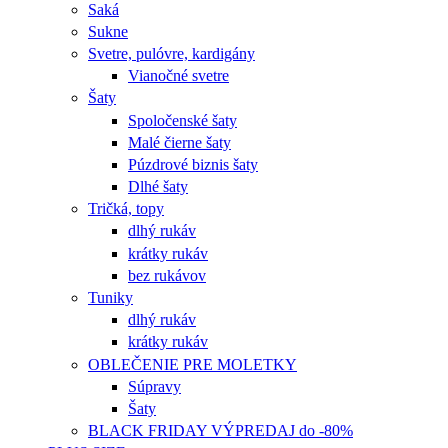
Saká
Sukne
Svetre, pulóvre, kardigány
Vianočné svetre
Šaty
Spoločenské šaty
Malé čierne šaty
Púzdrové biznis šaty
Dlhé šaty
Tričká, topy
dlhý rukáv
krátky rukáv
bez rukávov
Tuniky
dlhý rukáv
krátky rukáv
OBLEČENIE PRE MOLETKY
Súpravy
Šaty
BLACK FRIDAY VÝPREDAJ do -80%