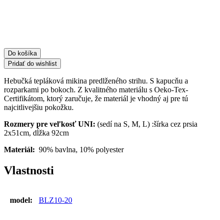
BLZ10-
20
-
čierna
Do košíka
Pridať do wishlist
Hebučká tepláková mikina predlženého strihu. S kapucňu a
rozparkami po bokoch. Z kvalitného materiálu s Oeko-Tex-
Certifikátom, ktorý zaručuje, že materiál je vhodný aj pre tú
najcitlivejšiu pokožku.
Rozmery pre veľkosť UNI:
(sedí na S, M, L) :šírka cez prsia
2x51cm, dĺžka 92cm
Materiál:
90% bavlna, 10% polyester
Vlastnosti
model:
BLZ10-20