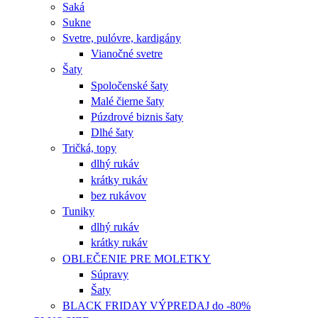
Saká
Sukne
Svetre, pulóvre, kardigány
Vianočné svetre
Šaty
Spoločenské šaty
Malé čierne šaty
Púzdrové biznis šaty
Dlhé šaty
Tričká, topy
dlhý rukáv
krátky rukáv
bez rukávov
Tuniky
dlhý rukáv
krátky rukáv
OBLEČENIE PRE MOLETKY
Súpravy
Šaty
BLACK FRIDAY VÝPREDAJ do -80%