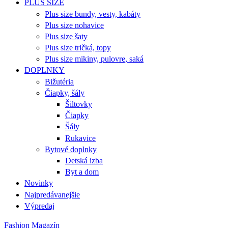
PLUS SIZE
Plus size bundy, vesty, kabáty
Plus size nohavice
Plus size šaty
Plus size tričká, topy
Plus size mikiny, pulovre, saká
DOPLNKY
Bižutéria
Čiapky, šály
Šiltovky
Čiapky
Šály
Rukavice
Bytové doplnky
Detská izba
Byt a dom
Novinky
Najpredávanejšie
Výpredaj
Fashion Magazín