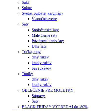
Saká
Sukne
Svetre, pulóvre, kardigány
Vianočné svetre
Šaty
Spoločenské šaty
Malé čierne šaty
Púzdrové biznis šaty
Dlhé šaty
Tričká, topy
dlhý rukáv
krátky rukáv
bez rukávov
Tuniky
dlhý rukáv
krátky rukáv
OBLEČENIE PRE MOLETKY
Súpravy
Šaty
BLACK FRIDAY VÝPREDAJ do -80%