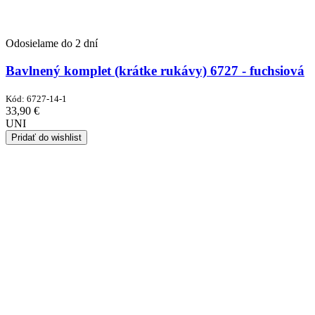
Odosielame do 2 dní
Bavlnený komplet (krátke rukávy) 6727 - fuchsiová
Kód:
6727-14-1
33,90
€
UNI
Pridať do wishlist