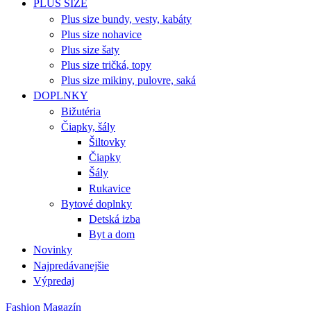
PLUS SIZE
Plus size bundy, vesty, kabáty
Plus size nohavice
Plus size šaty
Plus size tričká, topy
Plus size mikiny, pulovre, saká
DOPLNKY
Bižutéria
Čiapky, šály
Šiltovky
Čiapky
Šály
Rukavice
Bytové doplnky
Detská izba
Byt a dom
Novinky
Najpredávanejšie
Výpredaj
Fashion Magazín