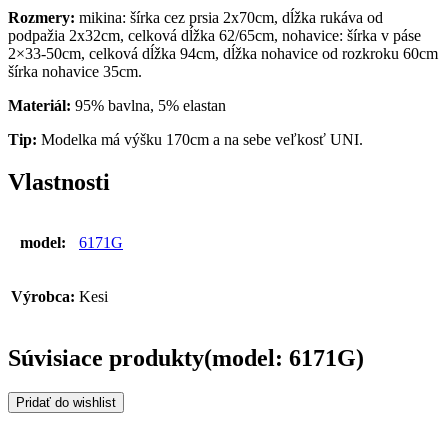
Rozmery:
mikina: šírka cez prsia 2x70cm, dĺžka rukáva od
podpažia 2x32cm, celková dĺžka 62/65cm, nohavice: šírka v páse
2×33-50cm, celková dĺžka 94cm, dĺžka nohavice od rozkroku 60cm
šírka nohavice 35cm.
Materiál:
95% bavlna, 5% elastan
Tip:
Modelka má výšku 170cm a na sebe veľkosť UNI.
Vlastnosti
model:
6171G
Výrobca:
Kesi
Súvisiace produkty(model: 6171G)
Pridať do wishlist