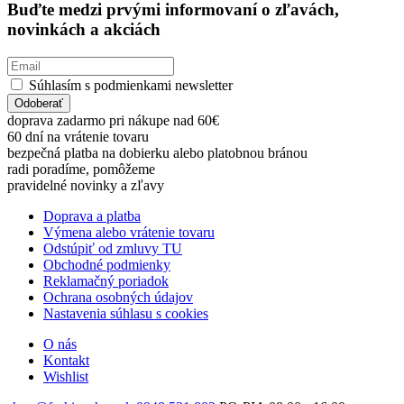
Buďte medzi prvými informovaní o zľavách,
novinkách a akciách
Súhlasím s podmienkami newsletter
Odoberať
doprava zadarmo pri nákupe nad 60€
60 dní na vrátenie tovaru
bezpečná platba na dobierku alebo platobnou bránou
radi poradíme, pomôžeme
pravidelné novinky a zľavy
Doprava a platba
Výmena alebo vrátenie tovaru
Odstúpiť od zmluvy TU
Obchodné podmienky
Reklamačný poriadok
Ochrana osobných údajov
Nastavenia súhlasu s cookies
O nás
Kontakt
Wishlist