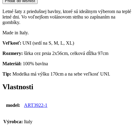
Pridať do wishlist
Letné šaty z priedušnej bavlny, ktoré sú ideálnym výberom na teplé
letné dni. Vo voľnejšom volánovom strihu so zapínaním na
gombíky.
Made in Italy.
Veľkosť:
UNI (sedí na S, M, L, XL)
Rozmery:
šírka cez prsia 2x56cm, celková dĺžka 97cm
Materiál:
100% bavlna
Tip:
Modelka má výšku 170cm a na sebe veľkosť UNI.
Vlastnosti
model:
ART3922-1
Výrobca:
Italy