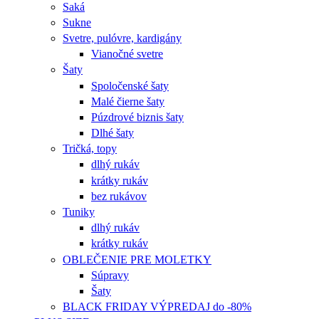
Saká
Sukne
Svetre, pulóvre, kardigány
Vianočné svetre
Šaty
Spoločenské šaty
Malé čierne šaty
Púzdrové biznis šaty
Dlhé šaty
Tričká, topy
dlhý rukáv
krátky rukáv
bez rukávov
Tuniky
dlhý rukáv
krátky rukáv
OBLEČENIE PRE MOLETKY
Súpravy
Šaty
BLACK FRIDAY VÝPREDAJ do -80%