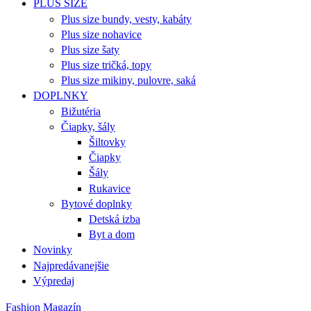
PLUS SIZE
Plus size bundy, vesty, kabáty
Plus size nohavice
Plus size šaty
Plus size tričká, topy
Plus size mikiny, pulovre, saká
DOPLNKY
Bižutéria
Čiapky, šály
Šiltovky
Čiapky
Šály
Rukavice
Bytové doplnky
Detská izba
Byt a dom
Novinky
Najpredávanejšie
Výpredaj
Fashion Magazín