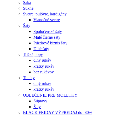
Saká
Sukne
Svetre, pulóvre, kardigány
Vianočné svetre
Šaty
Spoločenské šaty
Malé čierne šaty
Púzdrové biznis šaty
Dlhé šaty
Tričká, topy
dlhý rukáv
krátky rukáv
bez rukávov
Tuniky
dlhý rukáv
krátky rukáv
OBLEČENIE PRE MOLETKY
Súpravy
Šaty
BLACK FRIDAY VÝPREDAJ do -80%