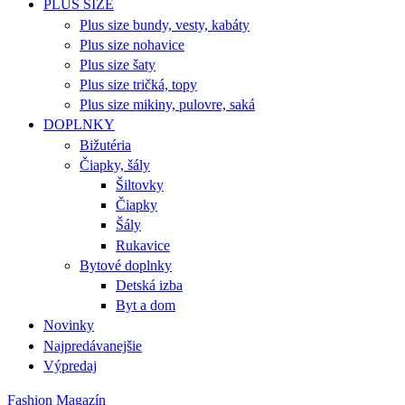
PLUS SIZE
Plus size bundy, vesty, kabáty
Plus size nohavice
Plus size šaty
Plus size tričká, topy
Plus size mikiny, pulovre, saká
DOPLNKY
Bižutéria
Čiapky, šály
Šiltovky
Čiapky
Šály
Rukavice
Bytové doplnky
Detská izba
Byt a dom
Novinky
Najpredávanejšie
Výpredaj
Fashion Magazín