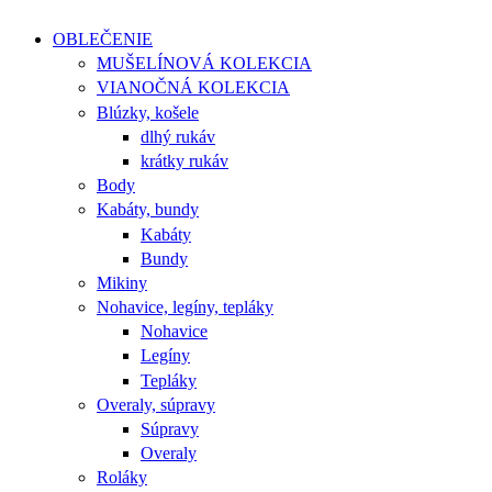
OBLEČENIE
MUŠELÍNOVÁ KOLEKCIA
VIANOČNÁ KOLEKCIA
Blúzky, košele
dlhý rukáv
krátky rukáv
Body
Kabáty, bundy
Kabáty
Bundy
Mikiny
Nohavice, legíny, tepláky
Nohavice
Legíny
Tepláky
Overaly, súpravy
Súpravy
Overaly
Roláky