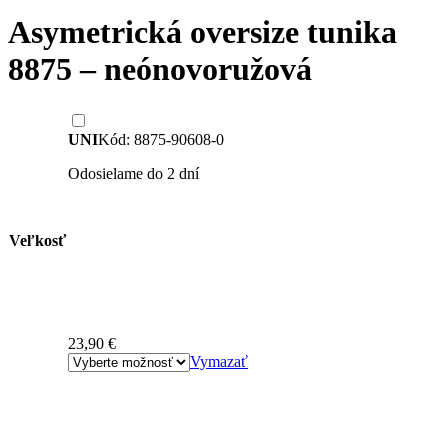
Asymetrická oversize tunika
8875 – neónovoružová
UNI
Kód: 8875-90608-0
Odosielame do 2 dní
Veľkosť
23,90
€
Vymazať