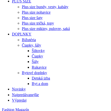
PLUS SIZE
Plus size bundy, vesty, kabáty
Plus size nohavice
Plus size šaty
Plus size tričká, topy
Plus size mikiny, pulovre, saká
DOPLNKY
Bižutéria
Čiapky, šály
Šiltovky
Čiapky
Šály
Rukavice
Bytové doplnky
Detská izba
Byt a dom
Novinky
Najpredávanejšie
Výpredaj
Fashion Magazín