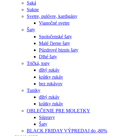
Saká
Sukne
Svetre, pulóvre, kardigány
Vianočné svetre
Šaty
Spoločenské šaty
Malé čierne šaty
Púzdrové biznis šaty
Dlhé šaty
Tričká, topy
dlhý rukáv
krátky rukáv
bez rukávov
Tuniky
dlhý rukáv
krátky rukáv
OBLEČENIE PRE MOLETKY
Súpravy
Šaty
BLACK FRIDAY VÝPREDAJ do -80%