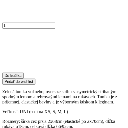
množstvo
Asymetrická
oversize
tunika
8875
-
neónovoružová
Do košíka
Pridať do wishlist
Zelená tunika voľného, oversize strihu s asymetrický strihaným
spodným lemom a rebrovaými lemami na rukávoch. Tunika je z
príjemnej, elastickej bavlny a je výborným kúskom k legínam.
Veľkosť: UNI (sedí na XS, S, M, L)
Rozmery: šírka cez prsia 2x68cm (elastické po 2x70cm), dĺžka
rukáva o18cm, celková dĺžka 66/92cm.