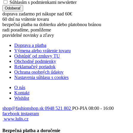
Súhlasím s podmienkami newsletter
Odoberať
doprava zadarmo pri nákupe nad 60€
60 dní na vrátenie tovaru
bezpečná platba na dobierku alebo platobnou bránou
radi poradíme, pomôžeme
pravidelné novinky a zľavy
Doprava a platba
Výmena alebo vrátenie tovaru
Odstúpiť od zmluvy TU
Obchodné podmienky
Reklamačný poriadok
Ochrana osobných údajov
Nastavenia súhlasu s cookies
O nás
Kontakt
Wishlist
shop@fashionshop.sk
0948 521 802
PO-PIA 08:00 - 16:00
facebook
instagram
www.lulis.cz
Bezpečná platba a doručenie