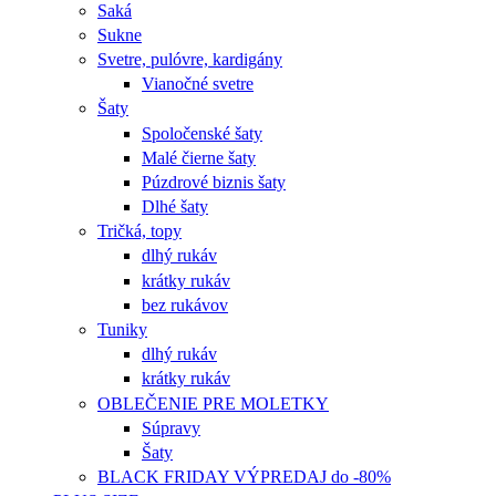
Saká
Sukne
Svetre, pulóvre, kardigány
Vianočné svetre
Šaty
Spoločenské šaty
Malé čierne šaty
Púzdrové biznis šaty
Dlhé šaty
Tričká, topy
dlhý rukáv
krátky rukáv
bez rukávov
Tuniky
dlhý rukáv
krátky rukáv
OBLEČENIE PRE MOLETKY
Súpravy
Šaty
BLACK FRIDAY VÝPREDAJ do -80%