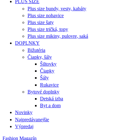
PLUS SIZE
Plus size bundy, vesty, kabáty
Plus size nohavice
Plus size šaty
Plus size tričká, topy
Plus size mikiny, pulovre, saká
DOPLNKY
Bižutéria
Čiapky, šály
Šiltovky
Čiapky
Šály
Rukavice
Bytové doplnky
Detská izba
Byt a dom
Novinky
Najpredávanejšie
Výpredaj
Fashion Magazín