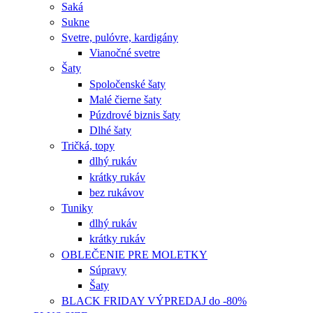
Saká
Sukne
Svetre, pulóvre, kardigány
Vianočné svetre
Šaty
Spoločenské šaty
Malé čierne šaty
Púzdrové biznis šaty
Dlhé šaty
Tričká, topy
dlhý rukáv
krátky rukáv
bez rukávov
Tuniky
dlhý rukáv
krátky rukáv
OBLEČENIE PRE MOLETKY
Súpravy
Šaty
BLACK FRIDAY VÝPREDAJ do -80%