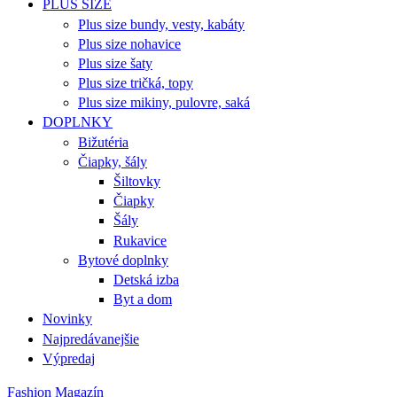
PLUS SIZE
Plus size bundy, vesty, kabáty
Plus size nohavice
Plus size šaty
Plus size tričká, topy
Plus size mikiny, pulovre, saká
DOPLNKY
Bižutéria
Čiapky, šály
Šiltovky
Čiapky
Šály
Rukavice
Bytové doplnky
Detská izba
Byt a dom
Novinky
Najpredávanejšie
Výpredaj
Fashion Magazín