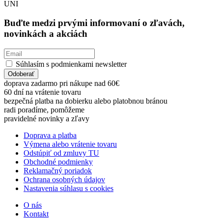
UNI
Buďte medzi prvými informovaní o zľavách,
novinkách a akciách
Súhlasím s podmienkami newsletter
Odoberať
doprava zadarmo pri nákupe nad 60€
60 dní na vrátenie tovaru
bezpečná platba na dobierku alebo platobnou bránou
radi poradíme, pomôžeme
pravidelné novinky a zľavy
Doprava a platba
Výmena alebo vrátenie tovaru
Odstúpiť od zmluvy TU
Obchodné podmienky
Reklamačný poriadok
Ochrana osobných údajov
Nastavenia súhlasu s cookies
O nás
Kontakt