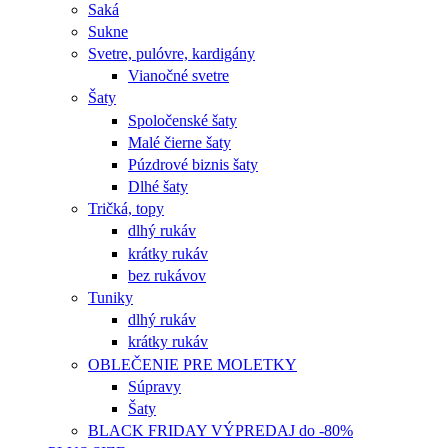
Saká
Sukne
Svetre, pulóvre, kardigány
Vianočné svetre
Šaty
Spoločenské šaty
Malé čierne šaty
Púzdrové biznis šaty
Dlhé šaty
Tričká, topy
dlhý rukáv
krátky rukáv
bez rukávov
Tuniky
dlhý rukáv
krátky rukáv
OBLEČENIE PRE MOLETKY
Súpravy
Šaty
BLACK FRIDAY VÝPREDAJ do -80%