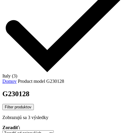
Italy (3)
Domov
Product model
G230128
G230128
Filter produktov
Sorted
Zobrazujú sa 3 výsledky
by
Zoradiť:
latest