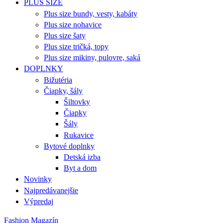
PLUS SIZE
Plus size bundy, vesty, kabáty
Plus size nohavice
Plus size šaty
Plus size tričká, topy
Plus size mikiny, pulovre, saká
DOPLNKY
Bižutéria
Čiapky, šály
Šiltovky
Čiapky
Šály
Rukavice
Bytové doplnky
Detská izba
Byt a dom
Novinky
Najpredávanejšie
Výpredaj
Fashion Magazín