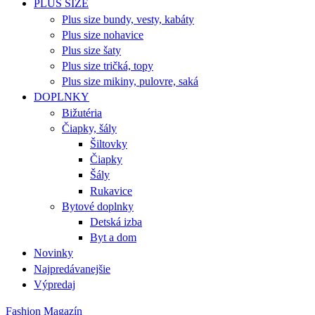
PLUS SIZE
Plus size bundy, vesty, kabáty
Plus size nohavice
Plus size šaty
Plus size tričká, topy
Plus size mikiny, pulovre, saká
DOPLNKY
Bižutéria
Čiapky, šály
Šiltovky
Čiapky
Šály
Rukavice
Bytové doplnky
Detská izba
Byt a dom
Novinky
Najpredávanejšie
Výpredaj
Fashion Magazín