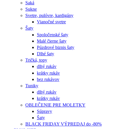
Saká
Sukne
Svetre, pulóvre, kardigány
Vianočné svetre
Šaty
Spoločenské šaty
Malé čierne šaty
Púzdrové biznis šaty
Dlhé šaty
Tričká, topy
dlhý rukáv
krátky rukáv
bez rukávov
Tuniky
dlhý rukáv
krátky rukáv
OBLEČENIE PRE MOLETKY
Súpravy
Šaty
BLACK FRIDAY VÝPREDAJ do -80%