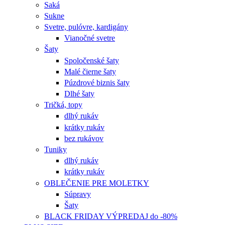
Saká
Sukne
Svetre, pulóvre, kardigány
Vianočné svetre
Šaty
Spoločenské šaty
Malé čierne šaty
Púzdrové biznis šaty
Dlhé šaty
Tričká, topy
dlhý rukáv
krátky rukáv
bez rukávov
Tuniky
dlhý rukáv
krátky rukáv
OBLEČENIE PRE MOLETKY
Súpravy
Šaty
BLACK FRIDAY VÝPREDAJ do -80%