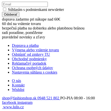
Súhlasím s podmienkami newsletter
Odoberať
doprava zadarmo pri nákupe nad 60€
60 dní na vrátenie tovaru
bezpečná platba na dobierku alebo platobnou bránou
radi poradíme, pomôžeme
pravidelné novinky a zľavy
Doprava a platba
Výmena alebo vrátenie tovaru
Odstúpiť od zmluvy TU
Obchodné podmienky
Reklamačný poriadok
Ochrana osobných údajov
Nastavenia súhlasu s cookies
O nás
Kontakt
Wishlist
shop@fashionshop.sk
0948 521 802
PO-PIA 08:00 - 16:00
facebook
instagram
www.lulis.cz