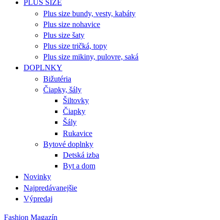
PLUS SIZE
Plus size bundy, vesty, kabáty
Plus size nohavice
Plus size šaty
Plus size tričká, topy
Plus size mikiny, pulovre, saká
DOPLNKY
Bižutéria
Čiapky, šály
Šiltovky
Čiapky
Šály
Rukavice
Bytové doplnky
Detská izba
Byt a dom
Novinky
Najpredávanejšie
Výpredaj
Fashion Magazín